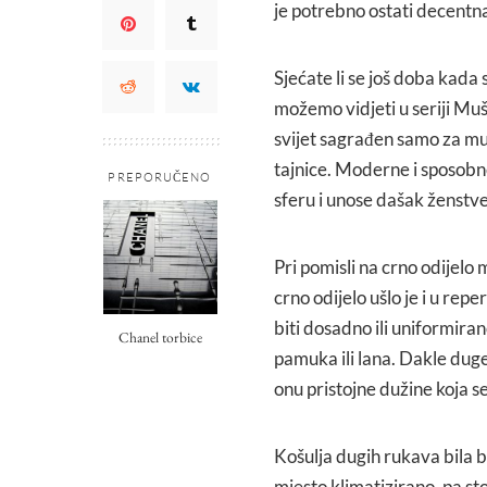
je potrebno ostati decentna 
Sjećate li se još doba kada
možemo vidjeti u seriji Muš
svijet sagrađen samo za muš
tajnice. Moderne i sposob
PREPORUČENO
sferu i unose dašak ženstven
Pri pomisli na crno odijelo
crno odijelo ušlo je i u re
biti dosadno ili uniformira
Chanel torbice
pamuka ili lana. Dakle duge 
onu pristojne dužine koja s
Košulja dugih rukava bila bi
mjesto klimatizirano, pa st