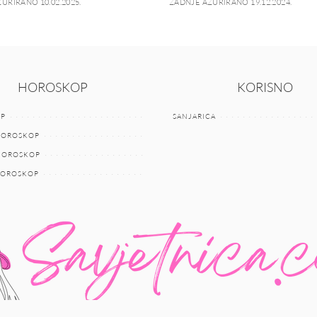
URIRANO 10.02.2025.
ZADNJE AŽURIRANO 19.12.2024.
HOROSKOP
KORISNO
P
SANJARICA
HOROSKOP
 HOROSKOP
HOROSKOP