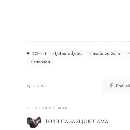
ljetna odjeća
moda za žene
OZNAKE
zanosna
Podijel
PODIJELI
PRETHODNI ČLANAK
TORBICA SA ŠLJOKICAMA