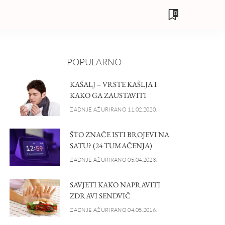
0
POPULARNO
KAŠALJ – VRSTE KAŠLJA I
KAKO GA ZAUSTAVITI
ZADNJE AŽURIRANO 11.02.2020.
ŠTO ZNAČE ISTI BROJEVI NA
SATU? (24 TUMAČENJA)
ZADNJE AŽURIRANO 05.04.2023.
SAVJETI KAKO NAPRAVITI
ZDRAVI SENDVIČ
ZADNJE AŽURIRANO 04.05.2016.