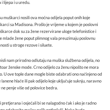
i lijepa i u uredu.
 su muškarci nosili ova moćna odijela poput onih koje
karci sa Madisona. Prošlo je vrijeme u kojem je poslovni
karce dok su za žene rezervirane uloge telefonistice i
ne mlade žene poput plimnog vala preuzimaju poslovnu
osti u stroge rezove i siluete.
 misli nam prirodno odlutaju na muška službena odijela, no
pertoar ženske mode. Crno odijelo za ženu nipošto ne mora
no. U ove tople dane mogle biste odabrati ono načinjeno od
lanene hlače ili pak odijelo koje uključuje suknju, naravno
e ne penje više od polovice bedra.
 pretjerana i osjećali bi se nalagodno čak i ako je radno
oga odaberite majicu nalik potkošulji. Neka bude