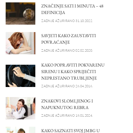
ZNAČENJE SATI I MINUTA – 48
DEFINICIJA
ZADNJE AŽURIRANO 31.10.2022.
SAVJETI KAKO ZAUSTAVITI
POVRAĆANJE
ZADNJE AŽURIRANO 02.02.2020.
KAKO POPRAVITI POKVARENU
SIRENU I KAKO SPRIJEČITI
NEPRESTANO TRUBLJENJE
ZADNJE AŽURIRANO 26.04.2016.
ZNAKOVI SLOMLJENOG I
NAPUKNUTOG REBRA
ZADNJE AŽURIRANO 18.01.2024.
KAKO SAZNATI SVOJ JMBG U