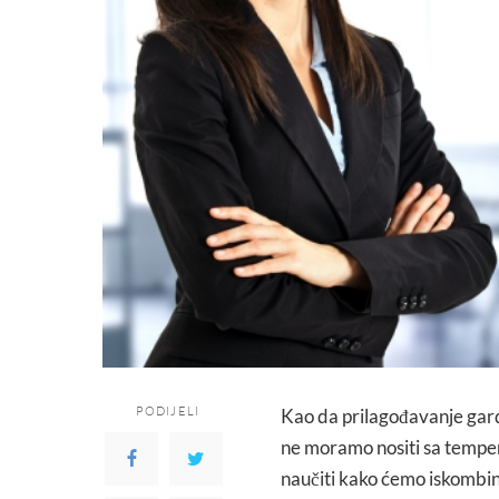
PODIJELI
Kao da prilagođavanje gard
ne moramo nositi sa tempe
naučiti kako ćemo iskombin