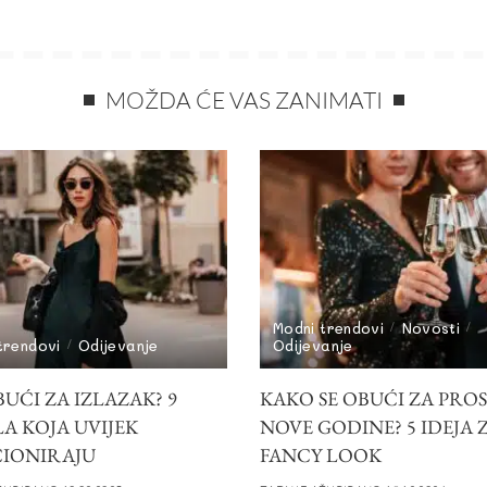
MOŽDA ĆE VAS ZANIMATI
Modni trendovi
Novosti
trendovi
Odijevanje
Odijevanje
UĆI ZA IZLAZAK? 9
KAKO SE OBUĆI ZA PRO
A KOJA UVIJEK
NOVE GODINE? 5 IDEJA 
IONIRAJU
FANCY LOOK