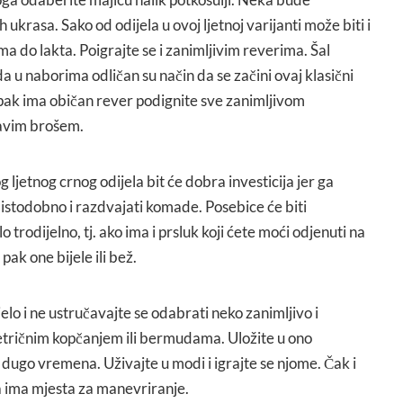
 ukrasa. Sako od odijela u ovoj ljetnoj varijanti može biti i
ma do lakta. Poigrajte se i zanimljivim reverima. Šal
ada u naborima odličan su način da se začini ovaj klasični
 ipak ima običan rever podignite sve zanimljivom
tavim brošem.
ljetnog crnog odijela bit će dobra investicija jer ga
 istodobno i razdvajati komade. Posebice će biti
o trodijelno, tj. ako ima i prsluk koji ćete moći odjenuti na
pak one bijele ili bež.
elo i ne ustručavajte se odabrati neko zanimljivo i
etričnim kopčanjem ili bermudama. Uložite u ono
i dugo vremena. Uživajte u modi i igrajte se njome. Čak i
a ima mjesta za manevriranje.