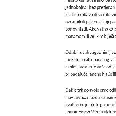
jednobojna i bez pretjeranih
kratkih rukava ili sa rukavi
ovratnik ili pak onaj koji p
poslovni stil. Ako vaš sako
maramom ili velikim blješ
Odabir ovakvog zanimljivog 
možete nositi uparenog, ali
zanimljivo ako je vaše odijel
pripadajuće lanene hlače ili 
Dakle trk po svoje crno odij
inovativno, možda sa asim
kvalitetno jer ćete ga nosit
unutar najčvršćih struktur