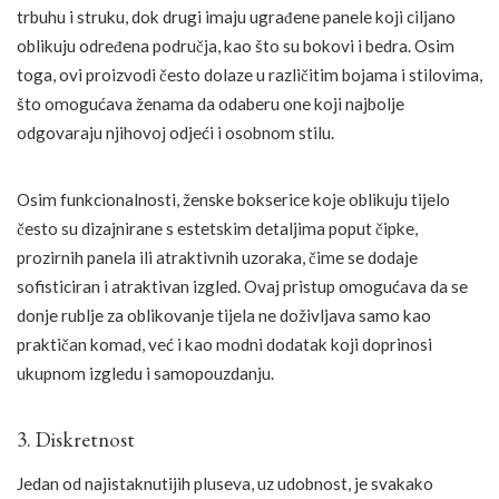
trbuhu i struku, dok drugi imaju ugrađene panele koji ciljano
oblikuju određena područja, kao što su bokovi i bedra. Osim
toga, ovi proizvodi često dolaze u različitim bojama i stilovima,
što omogućava ženama da odaberu one koji najbolje
odgovaraju njihovoj odjeći i osobnom stilu.
Osim funkcionalnosti, ženske bokserice koje oblikuju tijelo
često su dizajnirane s estetskim detaljima poput čipke,
prozirnih panela ili atraktivnih uzoraka, čime se dodaje
sofisticiran i atraktivan izgled. Ovaj pristup omogućava da se
donje rublje za oblikovanje tijela ne doživljava samo kao
praktičan komad, već i kao modni dodatak koji doprinosi
ukupnom izgledu i samopouzdanju.
3. Diskretnost
Jedan od najistaknutijih pluseva, uz udobnost, je svakako