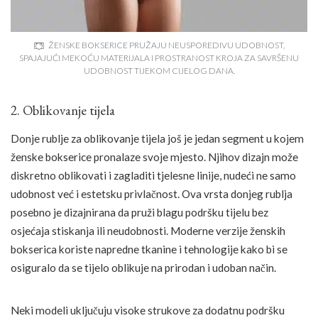
ŽENSKE BOKSERICE PRUŽAJU NEUSPOREDIVU UDOBNOST,
SPAJAJUĆI MEKOĆU MATERIJALA I PROSTRANOST KROJA ZA SAVRŠENU
UDOBNOST TIJEKOM CIJELOG DANA.
2. Oblikovanje tijela
Donje rublje za oblikovanje tijela još je jedan segment u kojem
ženske bokserice pronalaze svoje mjesto. Njihov dizajn može
diskretno oblikovati i zagladiti tjelesne linije, nudeći ne samo
udobnost već i estetsku privlačnost. Ova vrsta donjeg rublja
posebno je dizajnirana da pruži blagu podršku tijelu bez
osjećaja stiskanja ili neudobnosti. Moderne verzije ženskih
bokserica koriste napredne tkanine i tehnologije kako bi se
osiguralo da se tijelo oblikuje na prirodan i udoban način.
Neki modeli uključuju visoke strukove za dodatnu podršku