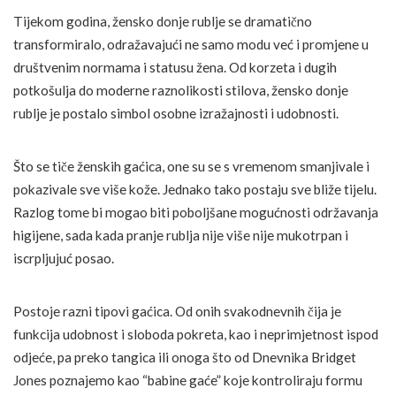
Tijekom godina, žensko donje rublje se dramatično
transformiralo, odražavajući ne samo modu već i promjene u
društvenim normama i statusu žena. Od korzeta i dugih
potkošulja do moderne raznolikosti stilova, žensko donje
rublje je postalo simbol osobne izražajnosti i udobnosti.
Što se tiče ženskih gaćica, one su se s vremenom smanjivale i
pokazivale sve više kože. Jednako tako postaju sve bliže tijelu.
Razlog tome bi mogao biti poboljšane mogućnosti održavanja
higijene, sada kada pranje rublja nije više nije mukotrpan i
iscrpljujuć posao.
Postoje razni tipovi gaćica. Od onih svakodnevnih čija je
funkcija udobnost i sloboda pokreta, kao i neprimjetnost ispod
odjeće, pa preko tangica ili onoga što od Dnevnika Bridget
Jones poznajemo kao “babine gaće” koje kontroliraju formu