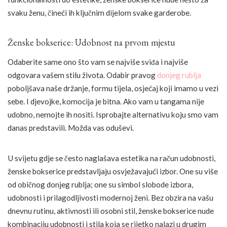
svaku ženu, čineći ih ključnim dijelom svake garderobe.
Ženske bokserice: Udobnost na prvom mjestu
Odaberite same ono što vam se najviše sviđa i najviše
odgovara vašem stilu života. Odabir pravog
donjeg rublja
poboljšava naše držanje, formu tijela, osjećaj koji imamo u vezi
sebe. I djevojke, komocija je bitna. Ako vam u tangama nije
udobno, nemojte ih nositi. Isprobajte alternativu koju smo vam
danas predstavili. Možda vas oduševi.
U svijetu gdje se često naglašava estetika na račun udobnosti,
ženske bokserice predstavljaju osvježavajući izbor. One su više
od običnog donjeg rublja; one su simbol slobode izbora,
udobnosti i prilagodljivosti modernoj ženi. Bez obzira na vašu
dnevnu rutinu, aktivnosti ili osobni stil, ženske bokserice nude
kombinaciju udobnosti i stila koja se rijetko nalazi u drugim