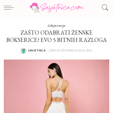
Odijevanje
ZAŠTO ODABRATI ŽENSKE
BOKSERICE? EVO 5 BITNIH RAZLOGA
SAVJETNICA
ZADNJE AŽURIRANO 20.01.2024.
POSTED
BY