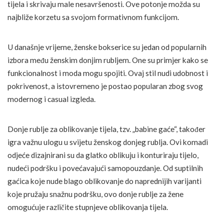
tijela i skrivaju male nesavršenosti. Ove potonje možda su
najbliže korzetu sa svojom formativnom funkcijom.
U današnje vrijeme, ženske bokserice su jedan od popularnih
izbora među ženskim donjim rubljem. One su primjer kako se
funkcionalnost i moda mogu spojiti. Ovaj stil nudi udobnost i
pokrivenost, a istovremeno je postao popularan zbog svog
modernog i casual izgleda.
Donje rublje za oblikovanje tijela, tzv. „babine gaće“, također
igra važnu ulogu u svijetu ženskog donjeg rublja. Ovi komadi
odjeće dizajnirani su da glatko oblikuju i konturiraju tijelo,
nudeći podršku i povećavajući samopouzdanje. Od suptilnih
gaćica koje nude blago oblikovanje do naprednijih varijanti
koje pružaju snažnu podršku, ovo donje rublje za žene
omogućuje različite stupnjeve oblikovanja tijela.