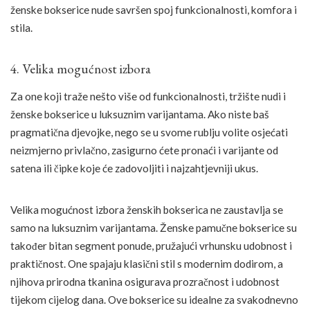
ženske bokserice nude savršen spoj funkcionalnosti, komfora i
stila.
4. Velika mogućnost izbora
Za one koji traže nešto više od funkcionalnosti, tržište nudi i
ženske bokserice u luksuznim varijantama. Ako niste baš
pragmatična djevojke, nego se u svome rublju volite osjećati
neizmjerno privlačno, zasigurno ćete pronaći i varijante od
satena ili čipke koje će zadovoljiti i najzahtjevniji ukus.
Velika mogućnost izbora ženskih bokserica ne zaustavlja se
samo na luksuznim varijantama. Ženske pamučne bokserice su
također bitan segment ponude, pružajući vrhunsku udobnost i
praktičnost. One spajaju klasični stil s modernim dodirom, a
njihova prirodna tkanina osigurava prozračnost i udobnost
tijekom cijelog dana. Ove bokserice su idealne za svakodnevno