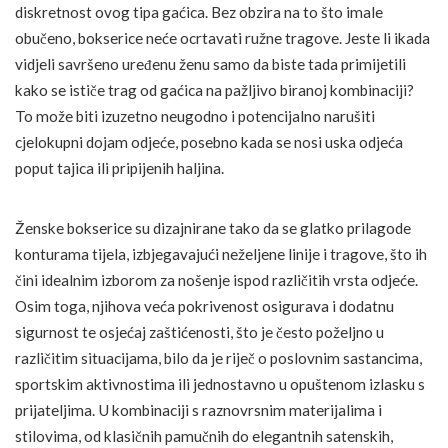
diskretnost ovog tipa gaćica. Bez obzira na to što imale
obučeno, bokserice neće ocrtavati ružne tragove. Jeste li ikada
vidjeli savršeno uređenu ženu samo da biste tada primijetili
kako se ističe trag od gaćica na pažljivo biranoj kombinaciji?
To može biti izuzetno neugodno i potencijalno narušiti
cjelokupni dojam odjeće, posebno kada se nosi uska odjeća
poput tajica ili pripijenih haljina.
Ženske bokserice su dizajnirane tako da se glatko prilagode
konturama tijela, izbjegavajući neželjene linije i tragove, što ih
čini idealnim izborom za nošenje ispod različitih vrsta odjeće.
Osim toga, njihova veća pokrivenost osigurava i dodatnu
sigurnost te osjećaj zaštićenosti, što je često poželjno u
različitim situacijama, bilo da je riječ o poslovnim sastancima,
sportskim aktivnostima ili jednostavno u opuštenom izlasku s
prijateljima. U kombinaciji s raznovrsnim materijalima i
stilovima, od klasičnih pamučnih do elegantnih satenskih,