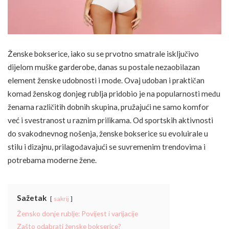
Ženske bokserice, iako su se prvotno smatrale isključivo
dijelom muške garderobe, danas su postale nezaobilazan
element ženske udobnosti i mode. Ovaj udoban i praktičan
komad ženskog donjeg rublja pridobio je na popularnosti među
ženama različitih dobnih skupina, pružajući ne samo komfor
već i svestranost u raznim prilikama. Od sportskih aktivnosti
do svakodnevnog nošenja, ženske bokserice su evoluirale u
stilu i dizajnu, prilagođavajući se suvremenim trendovima i
potrebama moderne žene.
Sažetak
sakrij
Žensko donje rublje: Povijest i varijacije
Zašto odabrati ženske bokserice?