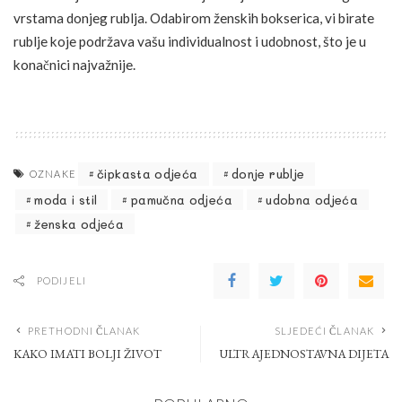
vrstama donjeg rublja. Odabirom ženskih bokserica, vi birate
rublje koje podržava vašu individualnost i udobnost, što je u
konačnici najvažnije.
čipkasta odjeća
donje rublje
OZNAKE
moda i stil
pamučna odjeća
udobna odjeća
ženska odjeća
PODIJELI
PRETHODNI ČLANAK
SLJEDEĆI ČLANAK
KAKO IMATI BOLJI ŽIVOT
ULTRAJEDNOSTAVNA DIJETA