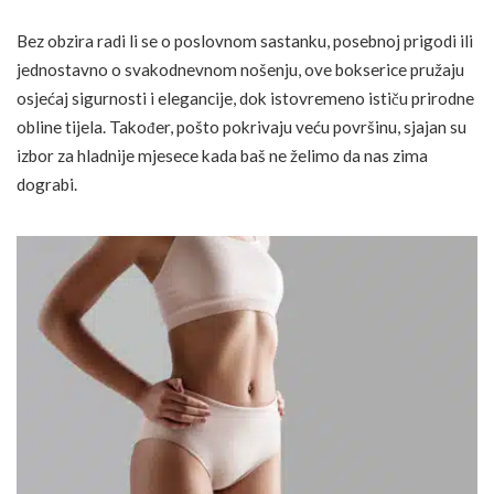
Bez obzira radi li se o poslovnom sastanku, posebnoj prigodi ili
jednostavno o svakodnevnom nošenju, ove bokserice pružaju
osjećaj sigurnosti i elegancije, dok istovremeno ističu prirodne
obline tijela. Također, pošto pokrivaju veću površinu, sjajan su
izbor za hladnije mjesece kada baš ne želimo da nas zima
dograbi.