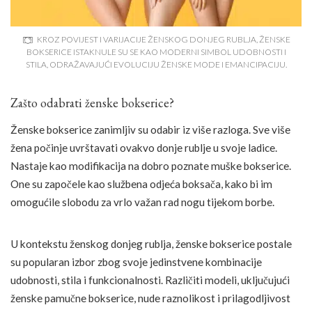
KROZ POVIJEST I VARIJACIJE ŽENSKOG DONJEG RUBLJA, ŽENSKE
BOKSERICE ISTAKNULE SU SE KAO MODERNI SIMBOL UDOBNOSTI I
STILA, ODRAŽAVAJUĆI EVOLUCIJU ŽENSKE MODE I EMANCIPACIJU.
Zašto odabrati ženske bokserice?
Ženske bokserice zanimljiv su odabir iz više razloga. Sve više
žena počinje uvrštavati ovakvo donje rublje u svoje ladice.
Nastaje kao modifikacija na dobro poznate muške bokserice.
One su započele kao službena odjeća boksača, kako bi im
omogućile slobodu za vrlo važan rad nogu tijekom borbe.
U kontekstu ženskog donjeg rublja, ženske bokserice postale
su popularan izbor zbog svoje jedinstvene kombinacije
udobnosti, stila i funkcionalnosti. Različiti modeli, uključujući
ženske pamučne bokserice, nude raznolikost i prilagodljivost