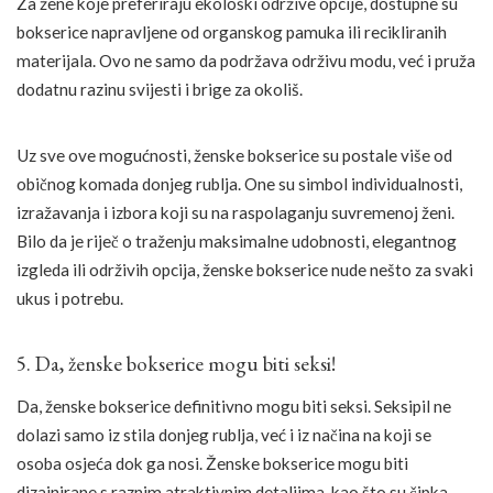
Za žene koje preferiraju ekološki održive opcije, dostupne su
bokserice napravljene od organskog pamuka ili recikliranih
materijala. Ovo ne samo da podržava održivu modu, već i pruža
dodatnu razinu svijesti i brige za okoliš.
Uz sve ove mogućnosti, ženske bokserice su postale više od
običnog komada donjeg rublja. One su simbol individualnosti,
izražavanja i izbora koji su na raspolaganju suvremenoj ženi.
Bilo da je riječ o traženju maksimalne udobnosti, elegantnog
izgleda ili održivih opcija, ženske bokserice nude nešto za svaki
ukus i potrebu.
5. Da, ženske bokserice mogu biti seksi!
Da, ženske bokserice definitivno mogu biti seksi. Seksipil ne
dolazi samo iz stila donjeg rublja, već i iz načina na koji se
osoba osjeća dok ga nosi. Ženske bokserice mogu biti
dizajnirane s raznim atraktivnim detaljima, kao što su čipka,