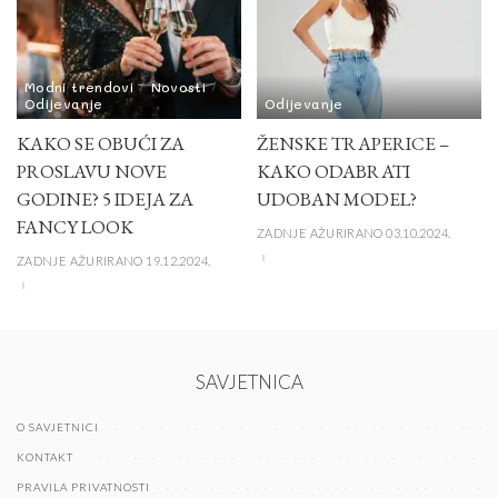
Modni trendovi
Novosti
Odijevanje
Odijevanje
KAKO SE OBUĆI ZA
ŽENSKE TRAPERICE –
PROSLAVU NOVE
KAKO ODABRATI
GODINE? 5 IDEJA ZA
UDOBAN MODEL?
FANCY LOOK
ZADNJE AŽURIRANO 03.10.2024.
ZADNJE AŽURIRANO 19.12.2024.
SAVJETNICA
O SAVJETNICI
KONTAKT
PRAVILA PRIVATNOSTI