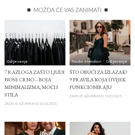
MOŽDA ĆE VAS ZANIMATI
Odijevanje
Modni trendovi
Odijevanje
7 RAZLOGA ZAŠTO LJUDI
ŠTO OBUĆI ZA IZLAZAK?
NOSE CRNO – BOJA
9 PRAVILA KOJA UVIJEK
MINIMALIZMA, MOĆI I
FUNKCIONIRAJU
STILA
ZADNJE AŽURIRANO 10.02.2025.
ZADNJE AŽURIRANO 20.10.2025.