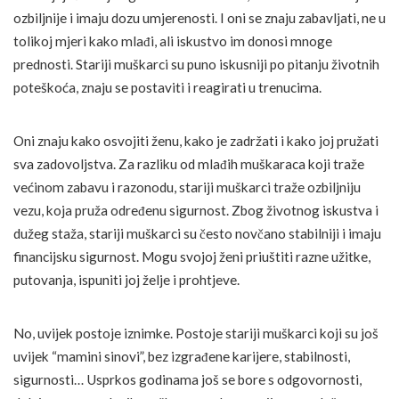
ozbiljnije i imaju dozu umjerenosti. I oni se znaju zabavljati, ne u
tolikoj mjeri kako mlađi, ali iskustvo im donosi mnoge
prednosti. Stariji muškarci su puno iskusniji po pitanju životnih
poteškoća, znaju se postaviti i reagirati u trenucima.
Oni znaju kako osvojiti ženu, kako je zadržati i kako joj pružati
sva zadovoljstva. Za razliku od mlađih muškaraca koji traže
većinom zabavu i razonodu, stariji muškarci traže ozbiljniju
vezu, koja pruža određenu sigurnost. Zbog životnog iskustva i
dužeg staža, stariji muškarci su često novčano stabilniji i imaju
financijsku sigurnost. Mogu svojoj ženi priuštiti razne užitke,
putovanja, ispuniti joj želje i prohtjeve.
No, uvijek postoje iznimke. Postoje stariji muškarci koji su još
uvijek “mamini sinovi”, bez izgrađene karijere, stabilnosti,
sigurnosti… Usprkos godinama još se bore s odgovornosti,