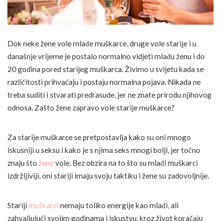
Dok neke žene vole mlađe muškarce, druge vole starije i u
današnje vrijeme je postalo normalno vidjeti mlađu ženu i do
20 godina pored starijeg muškarca. Živimo u svijetu kada se
različitosti prihvaćaju i postaju normalna pojava. Nikada ne
treba suditi i stvarati predrasude, jer ne znate prirodu njihovog
odnosa. Zašto žene zapravo vole starije muškarce?
Za starije muškarce se pretpostavlja kako su oni mnogo
iskusniji u seksu i kako je s njima seks mnogi bolji, jer točno
znaju što
žene
vole. Bez obzira na to što su mlađi muškarci
izdržljiviji, oni stariji imaju svoju taktiku i žene su zadovoljnije.
Stariji
muškarci
nemaju toliko energije kao mlađi, ali
zahvaljujući svojim godinama i iskustvu, kroz život koračaju