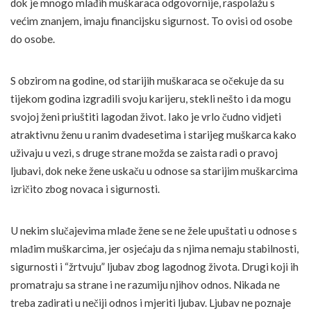
dok je mnogo mlađih muškaraca odgovornije, raspolažu s
većim znanjem, imaju financijsku sigurnost. To ovisi od osobe
do osobe.
S obzirom na godine, od starijih muškaraca se očekuje da su
tijekom godina izgradili svoju karijeru, stekli nešto i da mogu
svojoj ženi priuštiti lagodan život. Iako je vrlo čudno vidjeti
atraktivnu ženu u ranim dvadesetima i starijeg muškarca kako
uživaju u vezi, s druge strane možda se zaista radi o pravoj
ljubavi, dok neke žene uskaču u odnose sa starijim muškarcima
izričito zbog novaca i sigurnosti.
U nekim slučajevima mlađe žene se ne žele upuštati u odnose s
mlađim muškarcima, jer osjećaju da s njima nemaju stabilnosti,
sigurnosti i “žrtvuju” ljubav zbog lagodnog života. Drugi koji ih
promatraju sa strane i ne razumiju njihov odnos. Nikada ne
treba zadirati u nečiji odnos i mjeriti ljubav. Ljubav ne poznaje