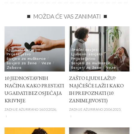
MOŽDA ĆE VAS ZANIMATI
Ljubavni savjeti
Bračni savjeti
Prijateljstvo
Ljubavni savjeti
Savjeti za muškarce
Prijateljstvo
Savjeti za žene
Veze
Savjeti za muškarce
Zabava
Savjeti za žene
Veze
10 JEDNOSTAVNIH
ZAŠTO LJUDI LAŽU?
NAČINA KAKO PRESTATI
NAJČEŠĆE LAŽI I KAKO
UGAĐATI BEZ OSJEĆAJA
IH PREPOZNATI (10
KRIVNJE
ZANIMLJIVOSTI)
ZADNJE AŽURIRANO 16.03.2026.
ZADNJE AŽURIRANO 20.06.2025.