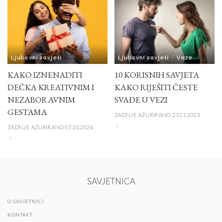
Ljubavni savjeti
Ljubavni savjeti
Veze
KAKO IZNENADITI
10 KORISNIH SAVJETA
DEČKA KREATIVNIM I
KAKO RIJEŠITI ČESTE
NEZABORAVNIM
SVAĐE U VEZI
GESTAMA
ZADNJE AŽURIRANO 23.11.2023.
ZADNJE AŽURIRANO 07.10.2024.
SAVJETNICA
O SAVJETNICI
KONTAKT