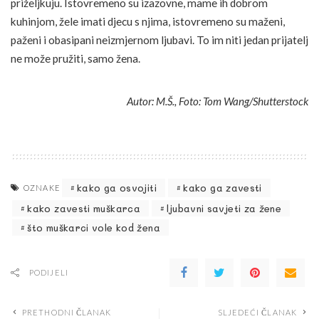
priželjkuju. Istovremeno su izazovne, mame ih dobrom
kuhinjom, žele imati djecu s njima, istovremeno su maženi,
paženi i obasipani neizmjernom ljubavi. To im niti jedan prijatelj
ne može pružiti, samo žena.
Autor: M.Š., Foto: Tom Wang/Shutterstock
kako ga osvojiti
kako ga zavesti
OZNAKE
kako zavesti muškarca
ljubavni savjeti za žene
što muškarci vole kod žena
PODIJELI
PRETHODNI ČLANAK
SLJEDEĆI ČLANAK