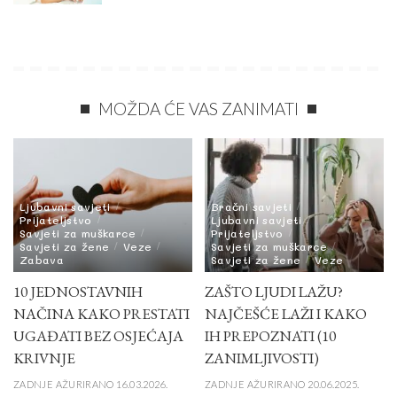
MOŽDA ĆE VAS ZANIMATI
Ljubavni savjeti
Bračni savjeti
Prijateljstvo
Ljubavni savjeti
Savjeti za muškarce
Prijateljstvo
Savjeti za žene
Veze
Savjeti za muškarce
Zabava
Savjeti za žene
Veze
10 JEDNOSTAVNIH
ZAŠTO LJUDI LAŽU?
NAČINA KAKO PRESTATI
NAJČEŠĆE LAŽI I KAKO
UGAĐATI BEZ OSJEĆAJA
IH PREPOZNATI (10
KRIVNJE
ZANIMLJIVOSTI)
ZADNJE AŽURIRANO 16.03.2026.
ZADNJE AŽURIRANO 20.06.2025.