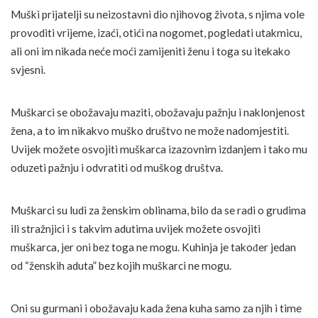
Muški prijatelji su neizostavni dio njihovog života, s njima vole
provoditi vrijeme, izaći, otići na nogomet, pogledati utakmicu,
ali oni im nikada neće moći zamijeniti ženu i toga su itekako
svjesni.
Muškarci se obožavaju maziti, obožavaju pažnju i naklonjenost
žena, a to im nikakvo muško društvo ne može nadomjestiti.
Uvijek možete osvojiti muškarca izazovnim izdanjem i tako mu
oduzeti pažnju i odvratiti od muškog društva.
Muškarci su ludi za ženskim oblinama, bilo da se radi o grudima
ili stražnjici i s takvim adutima uvijek možete osvojiti
muškarca, jer oni bez toga ne mogu. Kuhinja je također jedan
od “ženskih aduta” bez kojih muškarci ne mogu.
Oni su gurmani i obožavaju kada žena kuha samo za njih i time