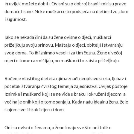
ih uvijek možete dobiti. Ovisni su o dobroj hrani i mirisu prave
domaće hrane. Neke muškarce to podsjeća na djetinjstvo, dom
i sigurnost.
Iako se nekada čini da su žene ovisne o djeci, muškarci
priželjkuju svoju prinovu. Maštaju o djeci, obitelji i stvaranju
svog doma. To ih iznimno veseli i za tim čeznu. Žene u većoj
mjeri o tome razmišljaju, no muškarci to zaista priželjkuju.
Rođenje vlastitog djeteta njima znači neopisivu sreću, ljubav i
početak stvaranja čvrstog temelja zajedništva. Uvijek postoje
iznimke i muškarci koji se ne vide u braku i okruženi djecom, a
većina je onih koji o tome sanjaju. Kada nađu idealnu ženu, žele
s njom sve, i brak i djecu i dom.
Oni su ovisni o ženama, a žene imaju sve što oni toliko