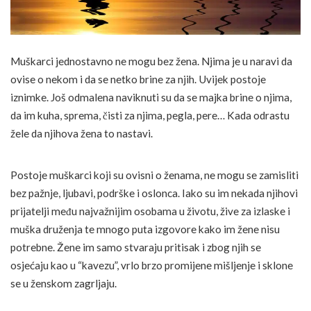
Muškarci jednostavno ne mogu bez žena. Njima je u naravi da
ovise o nekom i da se netko brine za njih. Uvijek postoje
iznimke. Još odmalena naviknuti su da se majka brine o njima,
da im kuha, sprema, čisti za njima, pegla, pere… Kada odrastu
žele da njihova žena to nastavi.
Postoje muškarci koji su ovisni o ženama, ne mogu se zamisliti
bez pažnje, ljubavi, podrške i oslonca. Iako su im nekada njihovi
prijatelji među najvažnijim osobama u životu, žive za izlaske i
muška druženja te mnogo puta izgovore kako im žene nisu
potrebne. Žene im samo stvaraju pritisak i zbog njih se
osjećaju kao u “kavezu”, vrlo brzo promijene mišljenje i sklone
se u ženskom zagrljaju.