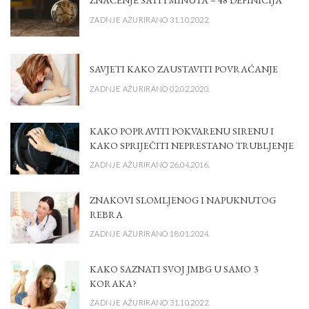
ZNAČENJE SATI I MINUTA – 48 DEFINICIJA
ZADNJE AŽURIRANO 31.10.2022.
SAVJETI KAKO ZAUSTAVITI POVRAĆANJE
ZADNJE AŽURIRANO 02.02.2020.
KAKO POPRAVITI POKVARENU SIRENU I
KAKO SPRIJEČITI NEPRESTANO TRUBLJENJE
ZADNJE AŽURIRANO 26.04.2016.
ZNAKOVI SLOMLJENOG I NAPUKNUTOG
REBRA
ZADNJE AŽURIRANO 18.01.2024.
KAKO SAZNATI SVOJ JMBG U SAMO 3
KORAKA?
ZADNJE AŽURIRANO 31.10.2022.