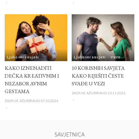
Ljubavni savjeti
Ljubavni savjeti
Veze
KAKO IZNENADITI
10 KORISNIH SAVJETA
DEČKA KREATIVNIM I
KAKO RIJEŠITI ČESTE
NEZABORAVNIM
SVAĐE U VEZI
GESTAMA
ZADNJE AŽURIRANO 23.11.2023.
ZADNJE AŽURIRANO 07.10.2024.
SAVJETNICA