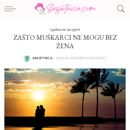
Ljubavni savjeti
ZAŠTO MUŠKARCI NE MOGU BEZ
ŽENA
SAVJETNICA
ZADNJE AŽURIRANO 30.03.2017.
POSTED
BY