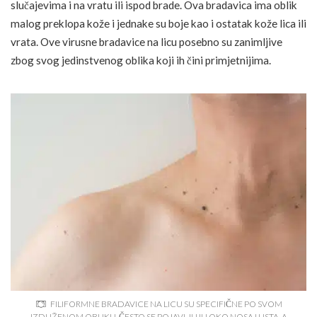
slučajevima i na vratu ili ispod brade. Ova bradavica ima oblik
malog preklopa kože i jednake su boje kao i ostatak kože lica ili
vrata. Ove virusne bradavice na licu posebno su zanimljive
zbog svog jedinstvenog oblika koji ih čini primjetnijima.
FILIFORMNE BRADAVICE NA LICU SU SPECIFIČNE PO SVOM
IZDUŽENOM OBLIKU, ČESTO SE POJAVLJUJU OKO NOSA I USTA, A