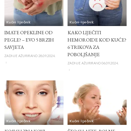
Kućni liječnik
Kućni liječnik
IMATE OPEKLINE OD
KAKO LIJEČITI
PEGLE? – EVO 5 BRZIH
HEMOROIDE KOD KUĆE?
SAVJETA
6 TRIKOVA ZA
POBOLJŠANJE
ZADNJE AŽURIRANO 28.09.2024.
ZADNJE AŽURIRANO 06.09.2024.
Kućni liječnik
Kućni liječnik