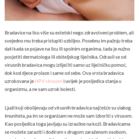
Bradavice na licu više su estetski nego zdravstveni problem, ali
svejedno mu treba pristupiti ozbiljno. Posebnu im pažnju treba
dati kada se pojave na licu ili spolnim organima, tada je nužno
posjetiti dermatologa ili obiteljskog liječnika. Odrasli se od
virusnih bradavica mogu izliječiti samo uz liječničku pomoć,
dok kod djece prolaze i same od sebe. Ova vrsta bradavica
uzrokovana je
HPV virusom
i uvijek je posljedica stanja u
organizmu, a ne sam uzrok bolesti.
Ljudi koji obolijevaju od virusnih bradavica najčešće su slabog
imuniteta, pa im se organizam ne može sam izboriti s virusom.
Kao posljedica toga javljaju su izrasline na koži. Bradavicama
se možete zaraziti i dodirom s drugom zaraženom osobom,