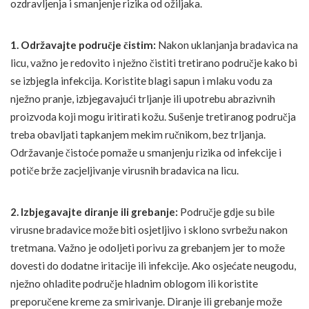
ozdravljenja i smanjenje rizika od ožiljaka.
1. Održavajte područje čistim:
Nakon uklanjanja bradavica na
licu, važno je redovito i nježno čistiti tretirano područje kako bi
se izbjegla infekcija. Koristite blagi sapun i mlaku vodu za
nježno pranje, izbjegavajući trljanje ili upotrebu abrazivnih
proizvoda koji mogu iritirati kožu. Sušenje tretiranog područja
treba obavljati tapkanjem mekim ručnikom, bez trljanja.
Održavanje čistoće pomaže u smanjenju rizika od infekcije i
potiče brže zacjeljivanje virusnih bradavica na licu.
2. Izbjegavajte diranje ili grebanje:
Područje gdje su bile
virusne bradavice može biti osjetljivo i sklono svrbežu nakon
tretmana. Važno je odoljeti porivu za grebanjem jer to može
dovesti do dodatne iritacije ili infekcije. Ako osjećate neugodu,
nježno ohladite područje hladnim oblogom ili koristite
preporučene kreme za smirivanje. Diranje ili grebanje može