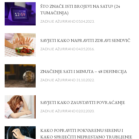
ŠTO ZNAČE ISTI BROJEVI NA SATU? (24
TUMAČENJA)
ZADNJE AŽURIRANO 05.04.2023.
SAVJETI KAKO NAPRAVITI ZDRAVI SENDVIČ
ZADNJE AŽURIRANO 04.05.2016.
ZNAČENJE SATI I MINUTA – 48 DEFINICIJA
ZADNJE AŽURIRANO 31.10.2022.
SAVJETI KAKO ZAUSTAVITI POVRAĆANJE
ZADNJE AŽURIRANO 02.02.2020.
KAKO POPRAVITI POKVARENU SIRENU I
KAKO SPRIJEČITI NEPRESTANO TRUBLJENJE