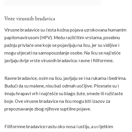
Vrste virusnih bradavica
Virusne bradavice su česta kožna pojava uzrokovana humanim
papilomavirusom (HPV). Među različitim vrstama, posebnu
pažnju privlače one koje se pojavljuju na licu, jer su vidljive i
mogu utjecati na samopouzdanje osobe. Na licu se najčešće
javljaju dvije vrste virusnih bradavica: ravne i filiformne.
Ravne bradavice, osim na licu, javljaju se i na rukama i bedrima.
Budući da su malene, nisu baš odmah uočljive. Plosnate su i
imaju hrapavi vrh i najčešće su blago žute, smeđe ili ružičaste
boje. Ove virusne bradavice na licu mogu biti izazov za
prepoznavanje zbog njihove suptilne pojave.
Filiformne bradavice rastu oko nosa i ustiju, a u rijetkim