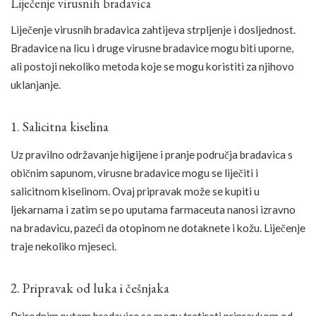
Liječenje virusnih bradavica
Liječenje virusnih bradavica zahtijeva strpljenje i dosljednost.
Bradavice na licu i druge virusne bradavice mogu biti uporne,
ali postoji nekoliko metoda koje se mogu koristiti za njihovo
uklanjanje.
1. Salicitna kiselina
Uz pravilno održavanje higijene i pranje područja bradavica s
običnim sapunom, virusne bradavice mogu se liječiti i
salicitnom kiselinom. Ovaj pripravak može se kupiti u
ljekarnama i zatim se po uputama farmaceuta nanosi izravno
na bradavicu, pazeći da otopinom ne dotaknete i kožu. Liječenje
traje nekoliko mjeseci.
2. Pripravak od luka i češnjaka
Prirodnim putem bradavice se mogu tretirati pripravkom od