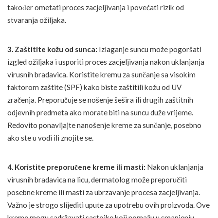
također ometati proces zacjeljivanja i povećati rizik od
stvaranja ožiljaka.
3. Zaštitite kožu od sunca:
Izlaganje suncu može pogoršati
izgled ožiljaka i usporiti proces zacjeljivanja nakon uklanjanja
virusnih bradavica. Koristite kremu za sunčanje sa visokim
faktorom zaštite (SPF) kako biste zaštitili kožu od UV
zračenja. Preporučuje se nošenje šešira ili drugih zaštitnih
odjevnih predmeta ako morate biti na suncu duže vrijeme.
Redovito ponavljajte nanošenje kreme za sunčanje, posebno
ako ste u vodi ili znojite se.
4. Koristite preporučene kreme ili masti:
Nakon uklanjanja
virusnih bradavica na licu, dermatolog može preporučiti
posebne kreme ili masti za ubrzavanje procesa zacjeljivanja.
Važno je strogo slijediti upute za upotrebu ovih proizvoda. Ove
kreme mogu sadržavati sastojke koji pomažu u smanjenju