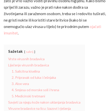
zato je vrlo važno voditi pravilnu osobnu higijenu. Kako bismo
spriječili zarazu, važno je prati ruke nakon dodira sa
životinjama ili zaraženom osobom, treba se i redovito tuširati,
ne gristi nokte ili koristiti stare britvice (kako bi se
onemogućio ulaz virusa u tijelo) te prirodnim putem
ojačati
imunitet
.
Sažetak
sakrij
Vrste virusnih bradavica
Liječenje virusnih bradavica
1. Salicitna kiselina
2. Pripravak od luka i češnjaka
3. Aloe vera
4. Smjesa od morske soli i hrena
5. Medicinski tretmani
Savjeti za njegu kože nakon uklanjanja bradavica
Virusne bradavice na licu: Izazovi i rješenja