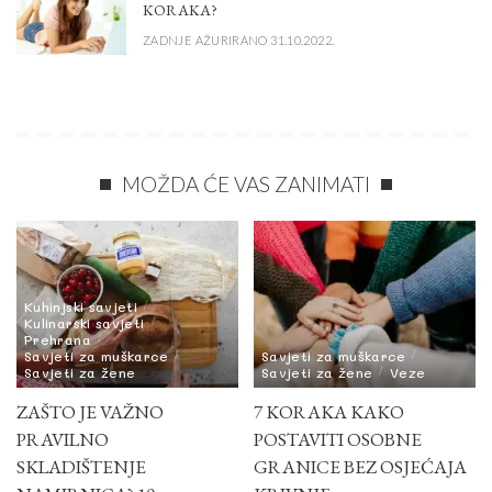
KORAKA?
ZADNJE AŽURIRANO 31.10.2022.
MOŽDA ĆE VAS ZANIMATI
Kuhinjski savjeti
Kulinarski savjeti
Prehrana
Savjeti za muškarce
Savjeti za muškarce
Savjeti za žene
Savjeti za žene
Veze
ZAŠTO JE VAŽNO
7 KORAKA KAKO
PRAVILNO
POSTAVITI OSOBNE
SKLADIŠTENJE
GRANICE BEZ OSJEĆAJA