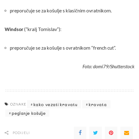
preporučuje se za košulje s klasičnim ovratnikom.
Windsor
(“kralj Tomislav”):
preporučuje se za košulje s ovratnikom “french cut”.
Foto: domi79/Shutterstock
kako vezati kravatu
kravata
OZNAKE
peglanje košulje
PODIJELI