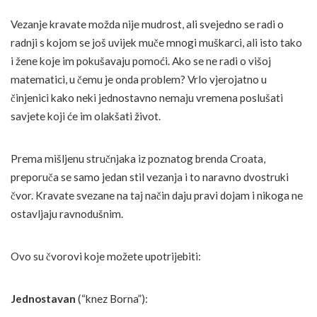
Vezanje kravate možda nije mudrost, ali svejedno se radi o
radnji s kojom se još uvijek muče mnogi muškarci, ali isto tako
i žene koje im pokušavaju pomoći. Ako se ne radi o višoj
matematici, u čemu je onda problem? Vrlo vjerojatno u
činjenici kako neki jednostavno nemaju vremena poslušati
savjete koji će im olakšati život.
Prema mišljenu stručnjaka iz poznatog brenda Croata,
preporuča se samo jedan stil vezanja i to naravno dvostruki
čvor. Kravate svezane na taj način daju pravi dojam i nikoga ne
ostavljaju ravnodušnim.
Ovo su čvorovi koje možete upotrijebiti:
Jednostavan
(“knez Borna”):