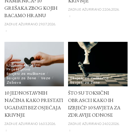
NAMIRNICA? 10
KRIVNJE
GREŠAKA ZBOG KOJIH
ZADNJE AŽURIRANO 22.06.2026.
BACAMO HRANU
ZADNJE AŽURIRANO 29.07.2026.
Ljubavni savjeti
Prijateljstvo
Savjeti za muškarce
Savjeti za žene
Veze
Savjeti za muškarce
Zabava
Savjeti za žene
10 JEDNOSTAVNIH
ŠTO SU TOKSIČNI
NAČINA KAKO PRESTATI
OBRASCI I KAKO IH
UGAĐATI BEZ OSJEĆAJA
IZBJEĆI? 10 SAVJETA ZA
KRIVNJE
ZDRAVIJE ODNOSE
ZADNJE AŽURIRANO 16.03.2026.
ZADNJE AŽURIRANO 24.02.2026.