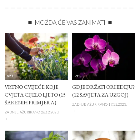
MOŽDA ĆE VAS ZANIMATI
Vrt
Vrt
VRTNO CVIJEĆE KOJE
GDJE DRŽATI ORHIDEJU?
CVJETA CIJELO LJETO (15
(12 SAVJETA ZA UZGOJ)
ŠARENIH PRIMJERA)
ZADNJE AŽURIRANO 17.12.2023.
ZADNJE AŽURIRANO 26.12.2023.