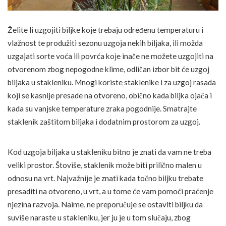
Želite li uzgojiti biljke koje trebaju određenu temperaturu i
vlažnost te produžiti sezonu uzgoja nekih biljaka, ili možda
uzgajati sorte voća ili povrća koje inače ne možete uzgojiti na
otvorenom zbog nepogodne klime, odličan izbor bit će uzgoj
biljaka u stakleniku. Mnogi koriste staklenike i za uzgoj rasada
koji se kasnije presade na otvoreno, obično kada biljka ojača i
kada su vanjske temperature zraka pogodnije. Smatrajte
staklenik zaštitom biljaka i dodatnim prostorom za uzgoj.
Kod uzgoja biljaka u stakleniku bitno je znati da vam ne treba
veliki prostor. Štoviše, staklenik može biti prilično malen u
odnosu na vrt. Najvažnije je znati kada točno biljku trebate
presaditi na otvoreno, u vrt, a u tome će vam pomoći praćenje
njezina razvoja. Naime, ne preporučuje se ostaviti biljku da
suviše naraste u stakleniku, jer ju je u tom slučaju, zbog