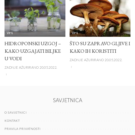
Vrt
Vrt
HIDROPONSKI UZGOJ –
ŠTO SU ZAPRAVO GLJIVE I
KAKO UZGAJATI BILJKE
KAKO IH KORISTITI
U VODI
ZADNJE AŽURIRANO 20.05.2022.
ZADNJE AŽURIRANO 20.05.2022.
SAVJETNICA
O SAVJETNICI
KONTAKT
PRAVILA PRIVATNOSTI