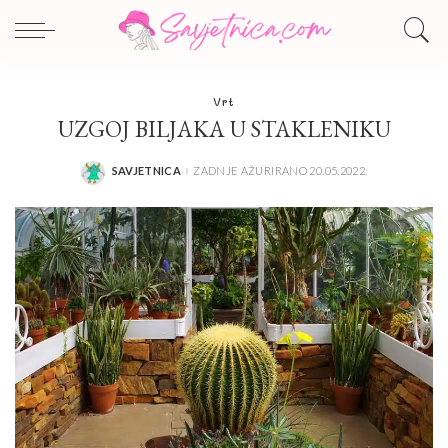
Vrt
UZGOJ BILJAKA U STAKLENIKU
SAVJETNICA
ZADNJE AŽURIRANO 20.05.2022.
POSTED
BY