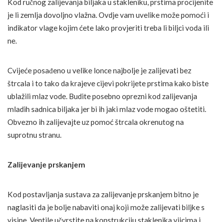
Kod ručnog zalijevanja biljaka u stakleniku, prstima procijenite
je li zemlja dovoljno vlažna. Ovdje vam uvelike može pomoći i
indikator vlage kojim ćete lako provjeriti treba li biljci voda ili
ne.
Cvijeće posađeno u velike lonce najbolje je zalijevati bez
štrcala i to tako da krajeve cijevi pokrijete prstima kako biste
ublažili mlaz vode. Budite posebno oprezni kod zalijevanja
mladih sadnica biljaka jer bi ih jaki mlaz vode mogao oštetiti.
Obvezno ih zalijevajte uz pomoć štrcala okrenutog na
suprotnu stranu.
Zalijevanje prskanjem
Kod postavljanja sustava za zalijevanje prskanjem bitno je
naglasiti da je bolje nabaviti onaj koji može zalijevati biljke s
visine. Ventile učvrstite na konstrukciju staklenika vijcima i