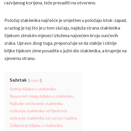
razvijenog korijena, teže presaditi na otvoreno.
Položaj staklenika najčešće je smješten u položaju istok-zapad,
a razlog je taj što je u tom slučaju, najduža strana staklenika
tijekom zimskim mjeseci izložena najvećem broju sunčevih
zraka. Upravo zbog toga, preporučuje se da slabije i sitnije
biljke tijekom zime posadite u južni dio staklenika, a krupnije na
sjevernu stranu.
Sažetak
sakrij
Sadnja biljaka u stakleniku
Raspored i njega biljaka u stakleniku
Najbolje održavanje staklenika
Izoliranje staklenika od hladnoće
Izoliranje staklenika od sunca i topline
Zalijevanje biljaka u stakleniku