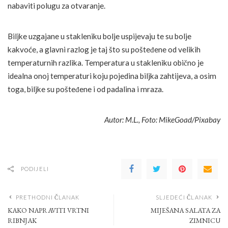
nabaviti polugu za otvaranje.
Biljke uzgajane u stakleniku bolje uspijevaju te su bolje
kakvoće, a glavni razlog je taj što su pošteđene od velikih
temperaturnih razlika. Temperatura u stakleniku obično je
idealna onoj temperaturi koju pojedina biljka zahtijeva, a osim
toga, biljke su pošteđene i od padalina i mraza.
Autor: M.L., Foto: MikeGoad/Pixabay
PODIJELI
PRETHODNI ČLANAK
SLJEDEĆI ČLANAK
KAKO NAPRAVITI VRTNI
MIJEŠANA SALATA ZA
RIBNJAK
ZIMNICU