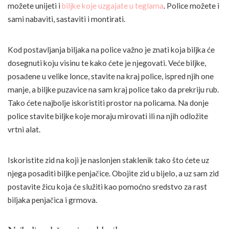
možete unijeti i
biljke koje uzgajate u teglama
. Police možete i
sami nabaviti, sastaviti i montirati.
Kod postavljanja biljaka na police važno je znati koja biljka će
dosegnuti koju visinu te kako ćete je njegovati. Veće biljke,
posađene u velike lonce, stavite na kraj police, ispred njih one
manje, a biljke puzavice na sam kraj police tako da prekriju rub.
Tako ćete najbolje iskoristiti prostor na policama. Na donje
police stavite biljke koje moraju mirovati ili na njih odložite
vrtni alat.
Iskoristite zid na koji je naslonjen staklenik tako što ćete uz
njega posaditi biljke penjačice. Obojite zid u bijelo, a uz sam zid
postavite žicu koja će služiti kao pomoćno sredstvo za rast
biljaka penjačica i grmova.