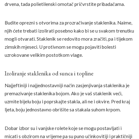
drvena, tada polietilenski omotač pričvrstite pribadačama.
Budite oprezni s otvorima za prozračivanje staklenika. Naime,
njih ćete trebati izolirati posebno kako bi se u svakom trenutku
mogli otvarati. Staklenik se redovito mora zračiti, pa i tijekom
zimskih mjeseci. U protivnom se mogu pojaviti bolesti
uzrokovane velikim postotkom vlage.
Izoliranje staklenika od sunca i topline
Najjeftiniji i najjednostavniji način zasjenjivanja staklenika je
premazivanje staklenika bojom. Ako je vaš staklenik veći,
uzmite bijelu boju i poprskajte stakla, ali ne i okvire. Pred kraj
ljeta, boju jednostavno obrišite sa stakala suhom krpom.
Dobar izbor su i vanjske rolete koje se mogu postavljati i
micati s obzirom na vrijeme pa su puno učinkovitiji i praktičniji