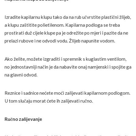
Izradite kapilarnu klupu tako da na rub učvrstite plastični žlijeb,
a klupu zaštitite polietilenom. Kapilarna podloga se treba
prostirati duž cijele klupe pa je odrežite po mjeri i pazite da ne
prelazi rubove i ne odvodi vodu. Žlijeb napunite vodom.
Ako želite, možete izgraditi i spremnik s kuglastim ventilom,
no jednostavniji način je da nabavite onaj namjenski i spojite ga
na glavni odvod.
Reznice i sadnice nećete moći zalijevati kapilarnom podlogom.
U tom slučaju morat ćete ih zalijevati ručno.
Ručno zalijevanje