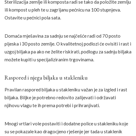
Sterilizacija zemlje ili komposta radi se tako da položite zemlju
ili kompost u pleh te u zagrijanu pećnicu na 100 stupnjeva.
Ostavite u pećnici pola sata.
Domaća mješavina za sadnju se najčešće radi od 70 posto
pijeska i 30 posto zemlje. O kvalitetnoj podlozi će ovisiti i rast i
uzgoj biljaka pa ako ne želite riskirati, podlogu za sadnju biljaka
možete kupiti u specijaliziranim trgovinama.
Raspored i njega biljaka u stakleniku
Pravilan raspored biljaka u stakleniku važan je za izgled i rast
biljaka. Biljke je potrebno redovito zalijevati i održavati
njihovu vlagu te ih prema potrebi i prihranjivati.
Mnogi vrtlari vole postaviti i dodatne police u stakleniku koje
su se pokazale kao dragocjeno rješenje jer tada u staklenik