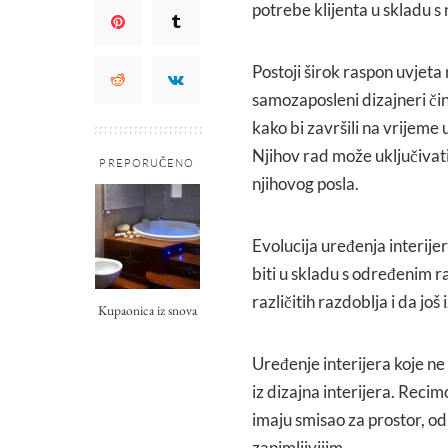
potrebe klijenta u skladu s
Postoji širok raspon uvjeta 
samozaposleni dizajneri či
kako bi završili na vrijem
Njihov rad može uključivati p
PREPORUČENO
njihovog posla.
Evolucija uređenja interij
biti u skladu s određenim 
različitih razdoblja i da još
Kupaonica iz snova
Uređenje interijera koje ne
iz dizajna interijera. Recim
imaju smisao za prostor, od
zanimljivijim.