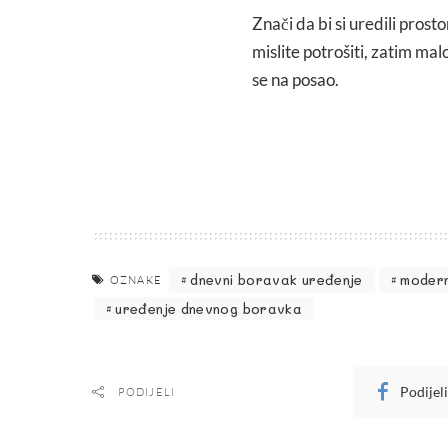
Znači da bi si uredili prost
mislite potrošiti, zatim malo
se na posao.
dnevni boravak uređenje
moder
OZNAKE
uređenje dnevnog boravka
Podijel
PODIJELI