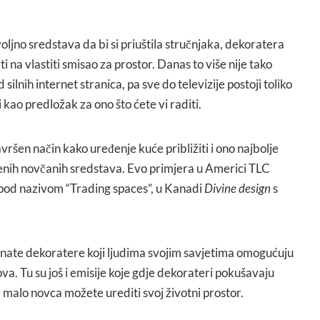
ljno sredstava da bi si priuštila stručnjaka, dekoratera
ti na vlastiti smisao za prostor. Danas to više nije tako
ilnih internet stranica, pa sve do televizije postoji toliko
 kao predložak za ono što ćete vi raditi.
ršen način kako uređenje kuće približiti i ono najbolje
nih novčanih sredstava. Evo primjera u Americi TLC
pod nazivom “Trading spaces”, u Kanadi
Divine design
s
oznate dekoratere koji ljudima svojim savjetima omogućuju
ova. Tu su još i emisije koje gdje dekorateri pokušavaju
 malo novca možete urediti svoj životni prostor.