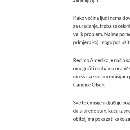
Kako većina ljudi nema dovo
za uređenje, treba se osloni
velik problem. Naime pored s
primjera koji mogu poslužiti
Recimo Amerika je našla sav
omogućiti osobama oraniče
mreža sa svojom emisijom 
Candice Olsen.
Sve te emisije uključuju p
da si urede stan, kuću iz sn
obiteljima pokazati kako za