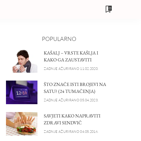
0
POPULARNO
KAŠALJ – VRSTE KAŠLJA I
KAKO GA ZAUSTAVITI
ZADNJE AŽURIRANO 11.02.2020.
ŠTO ZNAČE ISTI BROJEVI NA
SATU? (24 TUMAČENJA)
ZADNJE AŽURIRANO 05.04.2023.
SAVJETI KAKO NAPRAVITI
ZDRAVI SENDVIČ
ZADNJE AŽURIRANO 04.05.2016.