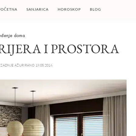
POČETNA
SANJARICA
HOROSKOP
BLOG
eđenje doma
RIJERA I PROSTORA
ZADNJE AŽURIRANO 19.05.2016.