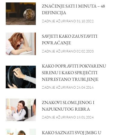
ZNAČENJE SATI I MINUTA – 48
DEFINICIJA
ZADNJE AŽURIRANO 31.10.2022.
SAVJETI KAKO ZAUSTAVITI
POVRAĆANJE
ZADNJE AŽURIRANO 02.02.2020.
KAKO POPRAVITI POKVARENU
SIRENU I KAKO SPRIJEČITI
NEPRESTANO TRUBLJENJE
ZADNJE AŽURIRANO 26.04.2016.
ZNAKOVI SLOMLJENOG I
NAPUKNUTOG REBRA
ZADNJE AŽURIRANO 18.01.2024.
KAKO SAZNATI SVOJ JMBG U