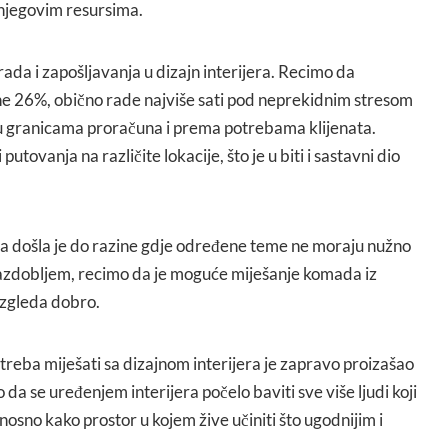
 njegovim resursima.
rada i zapošljavanja u dizajn interijera. Recimo da
ne 26%, obično rade najviše sati pod neprekidnim stresom
e u granicama proračuna i prema potrebama klijenata.
utovanja na različite lokacije, što je u biti i sastavni dio
era došla je do razine gdje određene teme ne moraju nužno
razdobljem, recimo da je moguće miješanje komada iz
 izgleda dobro.
 treba miješati sa dizajnom interijera je zapravo proizašao
o da se uređenjem interijera počelo baviti sve više ljudi koji
nosno kako prostor u kojem žive učiniti što ugodnijim i