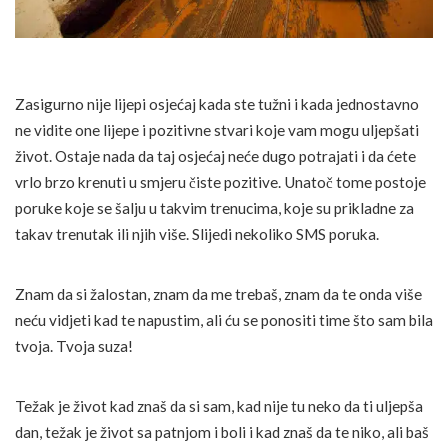
Zasigurno nije lijepi osjećaj kada ste tužni i kada jednostavno
ne vidite one lijepe i pozitivne stvari koje vam mogu uljepšati
život. Ostaje nada da taj osjećaj neće dugo potrajati i da ćete
vrlo brzo krenuti u smjeru čiste pozitive. Unatoč tome postoje
poruke koje se šalju u takvim trenucima, koje su prikladne za
takav trenutak ili njih više. Slijedi nekoliko SMS poruka.
Znam da si žalostan, znam da me trebaš, znam da te onda više
neću vidjeti kad te napustim, ali ću se ponositi time što sam bila
tvoja. Tvoja suza!
Težak je život kad znaš da si sam, kad nije tu neko da ti uljepša
dan, težak je život sa patnjom i boli i kad znaš da te niko, ali baš