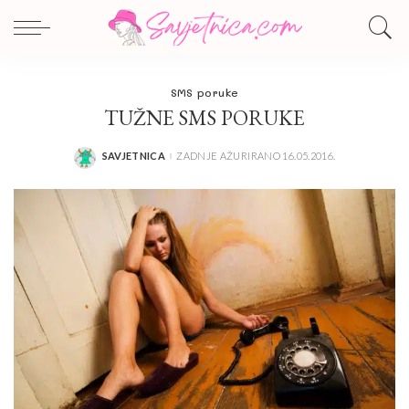
SMS poruke
TUŽNE SMS PORUKE
SAVJETNICA
ZADNJE AŽURIRANO 16.05.2016.
POSTED
BY