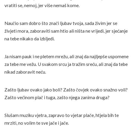
vratiti se, nemoj, jer više nemaš kome.
Naučio sam dobro što znači ljubav tvoja, sada živim jer se
živjeti mora, zaboraviti sam htio ali ništa ne vrijedi, jer sjećanje
na tebe nikako da izbljedi.
Ja nisam pauk i ne pletem mrežu, ali znaj da najljepše uspomene
za tebe me vežu. U svakom srcu ja tražim sreću, ali znaj da tebe
nikad zaboravit neću.
Zašto ljubav ovako jako boli? Zašto čovjek ovako snažno voli?
Zašto većinom plač i tuga, zašto njega zanima druga?
Slušam muziku vjetra, zapravo to vjetar plače, htjela bih te
mrziti, no volim te sve jače i jače.