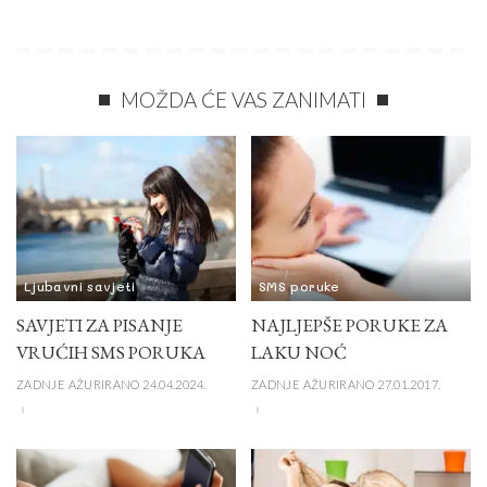
MOŽDA ĆE VAS ZANIMATI
Ljubavni savjeti
SMS poruke
SAVJETI ZA PISANJE
NAJLJEPŠE PORUKE ZA
VRUĆIH SMS PORUKA
LAKU NOĆ
ZADNJE AŽURIRANO 24.04.2024.
ZADNJE AŽURIRANO 27.01.2017.