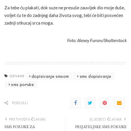
Za tebe ću plakati, dok suze ne presuše zauvijek dio moje duše,
voljet ću te do zadnjeg daha života svog, tebi će biti posvećen
zadnji otkucaj srca moga.
Foto: Alexey Fursov/Shutterstock
dopisivanje smsom
sms dopisivanje
OZNAKE
sms poruke
PODIJELI
PRETHODNI ČLANAK
SLJEDEĆI ČLANAK
SMS PORUKE ZA
PRIJATELJSKE SMS PORUKE