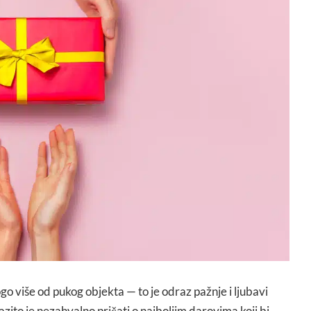
go više od pukog objekta — to je odraz pažnje i ljubavi
ito je nezahvalno pričati o najboljim darovima koji bi