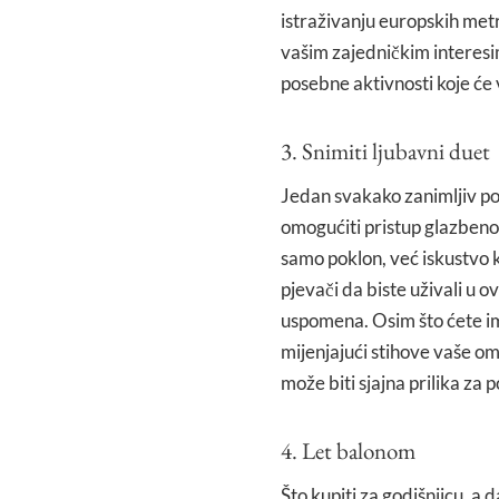
istraživanju europskih metr
vašim zajedničkim interesi
posebne aktivnosti koje će 
3. Snimiti ljubavni duet
Jedan svakako zanimljiv po
omogućiti pristup glazbenom
samo poklon, već iskustvo k
pjevači da biste uživali u 
uspomena. Osim što ćete ima
mijenjajući stihove vaše om
može biti sjajna prilika za 
4. Let balonom
Što kupiti za godišnjicu, a