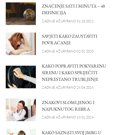
ZNAČENJE SATI I MINUTA – 48
DEFINICIJA
ZADNJE AŽURIRANO 31.10.2022.
SAVJETI KAKO ZAUSTAVITI
POVRAĆANJE
ZADNJE AŽURIRANO 02.02.2020.
KAKO POPRAVITI POKVARENU
SIRENU I KAKO SPRIJEČITI
NEPRESTANO TRUBLJENJE
ZADNJE AŽURIRANO 26.04.2016.
ZNAKOVI SLOMLJENOG I
NAPUKNUTOG REBRA
ZADNJE AŽURIRANO 18.01.2024.
KAKO SAZNATI SVOJ JMBG U