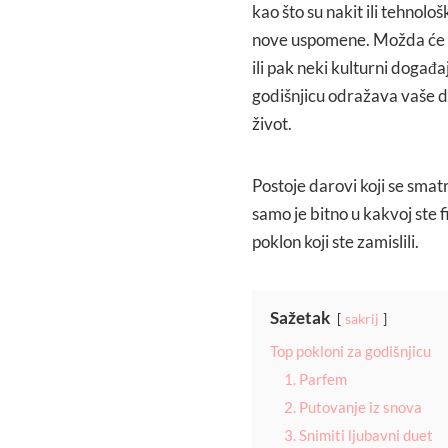
kao što su nakit ili tehnološ
nove uspomene. Možda će to
ili pak neki kulturni događa
godišnjicu odražava vaše d
život.
Postoje darovi koji se smatr
samo je bitno u kakvoj ste 
poklon koji ste zamislili.
Sažetak
sakrij
Top pokloni za godišnjicu
1. Parfem
2. Putovanje iz snova
3. Snimiti ljubavni duet