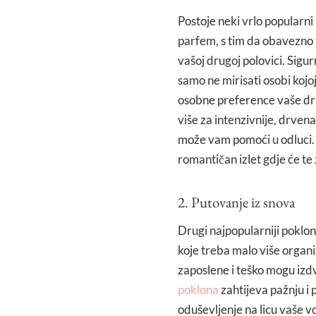
Postoje neki vrlo popularni 
parfem, s tim da obavezno t
vašoj drugoj polovici. Sig
samo ne mirisati osobi kojoj
osobne preference vaše druge
više za intenzivnije, drvena
može vam pomoći u odluci. T
romantičan izlet gdje će te
2. Putovanje iz snova
Drugi najpopularniji poklon
koje treba malo više organi
zaposlene i teško mogu izd
poklona
zahtijeva pažnju i p
oduševljenje na licu vaše vol