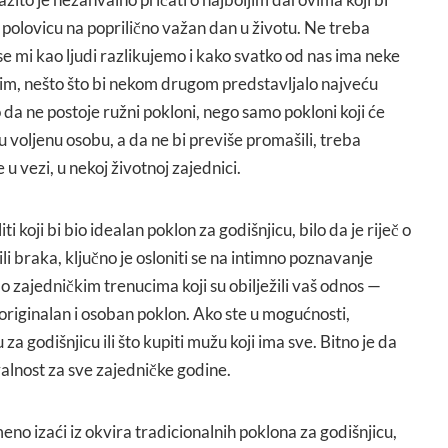
u polovicu na poprilično važan dan u životu. Ne treba
e mi kao ljudi razlikujemo i kako svatko od nas ima neke
tnim, nešto što bi nekom drugom predstavljalo najveću
 da ne postoje ružni pokloni, nego samo pokloni koji će
šu voljenu osobu, a da ne bi previše promašili, treba
u vezi, u nekoj životnoj zajednici.
 koji bi bio idealan poklon za godišnjicu, bilo da je riječ o
li braka, ključno je osloniti se na intimno poznavanje
o zajedničkim trenucima koji su obilježili vaš odnos —
 originalan i osoban poklon. Ako ste u mogućnosti,
za godišnjicu ili što kupiti mužu koji ima sve. Bitno je da
lnost za sve zajedničke godine.
eno izaći iz okvira tradicionalnih poklona za godišnjicu,