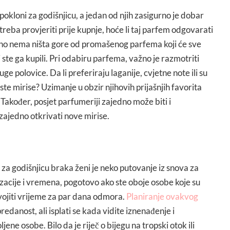
pokloni za godišnjicu, a jedan od njih zasigurno je dobar
reba provjeriti prije kupnje, hoće li taj parfem odgovarati
urno nema ništa gore od promašenog parfema koji će sve
 ste ga kupili. Pri odabiru parfema, važno je razmotriti
 polovice. Da li preferiraju laganije, cvjetne note ili su
ste mirise? Uzimanje u obzir njihovih prijašnjih favorita
akođer, posjet parfumeriji zajedno može biti i
 zajedno otkrivati nove mirise.
 za godišnjicu braka ženi je neko putovanje iz snova za
zacije i vremena, pogotovo ako ste oboje osobe koje su
vojiti vrijeme za par dana odmora.
Planiranje ovakvog
redanost, ali isplati se kada vidite iznenađenje i
jene osobe. Bilo da je riječ o bijegu na tropski otok ili