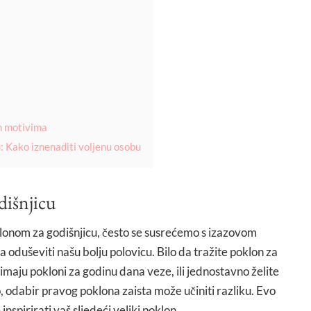
im motivima
u: Kako iznenaditi voljenu osobu
dišnjicu
lonom za godišnjicu, često se susrećemo s izazovom
a oduševiti našu bolju polovicu. Bilo da tražite poklon za
nimaju pokloni za godinu dana veze, ili jednostavno želite
o, odabir pravog poklona zaista može učiniti razliku. Evo
inspirirati vaš sljedeći veliki poklon.