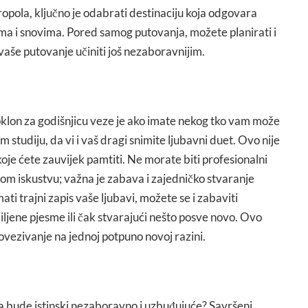
opola, ključno je odabrati destinaciju koja odgovara
ma i snovima. Pored samog putovanja, možete planirati i
vaše putovanje učiniti još nezaboravnijim.
klon za godišnjicu veze je ako imate nekog tko vam može
 studiju, da vi i vaš dragi snimite ljubavni duet. Ovo nije
oje ćete zauvijek pamtiti. Ne morate biti profesionalni
ovom iskustvu; važna je zabava i zajedničko stvaranje
ti trajni zapis vaše ljubavi, možete se i zabaviti
iljene pjesme ili čak stvarajući nešto posve novo. Ovo
povezivanje na jednoj potpuno novoj razini.
 da bude istinski nezaboravno i uzbuđujuće? Savršeni