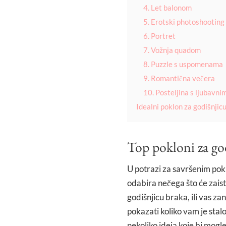
4. Let balonom
5. Erotski photoshooting
6. Portret
7. Vožnja quadom
8. Puzzle s uspomenama
9. Romantična večera
10. Posteljina s ljubavn
Idealni poklon za godišnjic
Top pokloni za go
U potrazi za savršenim pok
odabira nečega što će zaist
godišnjicu braka, ili vas za
pokazati koliko vam je stal
nekoliko ideja koje bi mogle 