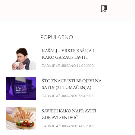
0
POPULARNO
KAŠALJ – VRSTE KAŠLJA I
KAKO GA ZAUSTAVITI
ZADNJE AŽURIRANO 11.02.2020.
ŠTO ZNAČE ISTI BROJEVI NA
SATU? (24 TUMAČENJA)
ZADNJE AŽURIRANO 05.04.2023.
SAVJETI KAKO NAPRAVITI
ZDRAVI SENDVIČ
ZADNJE AŽURIRANO 04.05.2016.