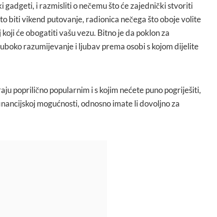
ki gadgeti, i razmisliti o nečemu što će zajednički stvoriti
 biti vikend putovanje, radionica nečega što oboje volite
j koji će obogatiti vašu vezu. Bitno je da poklon za
uboko razumijevanje i ljubav prema osobi s kojom dijelite
aju poprilično popularnim i s kojim nećete puno pogriješiti,
financijskoj mogućnosti, odnosno imate li dovoljno za