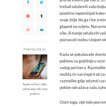
trebali oduševiti vašu bolj
posebno napominjati kako s
svoje želje što ga čine sre
glupost na svijetu. Naravno
više, ili manje oduševiti va
poznavati osobu s kojom ste 
PREPORUČENO
Kada se pokušavate domisliti
poklonu za godišnjicu veze i
vašeg partnera. Razmislite 
možda će vas inspirirati za
razmislite gdje odvesti curu 
Savjeti za brzo i lako
poklon odražava vašu zahva
održavanje svih vrsta
podova
Osim toga, nije loše povrem