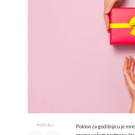
PODIJELI
Poklon za godišnjicu je mno
prema vašem partneru. Izraz