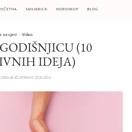
POČETNA
SANJARICA
HOROSKOP
BLOG
i savjeti
Video
GODIŠNJICU (10
IVNIH IDEJA)
ZADNJE AŽURIRANO 25.04.2024.