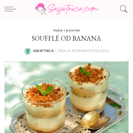
Voće i povrće
SOUFFLÉ OD BANANA
SAVJETNICA
ZADNJE AŽURIRANO 09.05.2016.
POSTED
BY