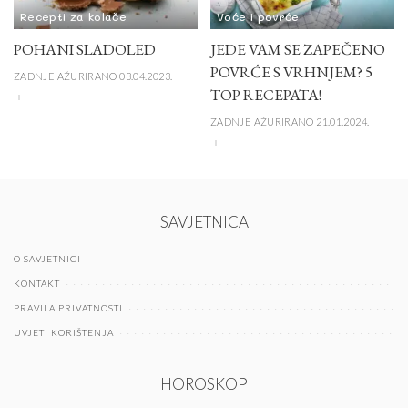
Recepti za kolače
Voće i povrće
POHANI SLADOLED
JEDE VAM SE ZAPEČENO
POVRĆE S VRHNJEM? 5
ZADNJE AŽURIRANO 03.04.2023.
TOP RECEPATA!
ZADNJE AŽURIRANO 21.01.2024.
SAVJETNICA
O SAVJETNICI
KONTAKT
PRAVILA PRIVATNOSTI
UVJETI KORIŠTENJA
HOROSKOP