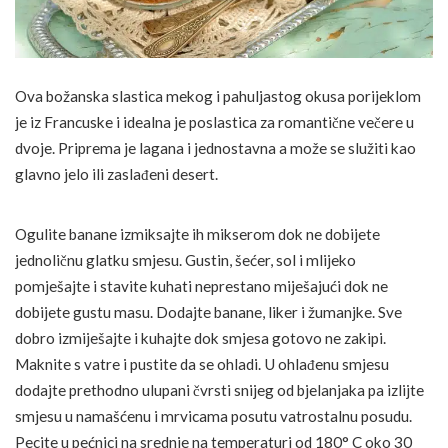
Ova božanska slastica mekog i pahuljastog okusa porijeklom
je iz Francuske i idealna je poslastica za romantične večere u
dvoje. Priprema je lagana i jednostavna a može se služiti kao
glavno jelo ili zaslađeni desert.
Ogulite banane izmiksajte ih mikserom dok ne dobijete
jednoličnu glatku smjesu. Gustin, šećer, sol i mlijeko
pomješajte i stavite kuhati neprestano miješajući dok ne
dobijete gustu masu. Dodajte banane, liker i žumanjke. Sve
dobro izmiješajte i kuhajte dok smjesa gotovo ne zakipi.
Maknite s vatre i pustite da se ohladi. U ohlađenu smjesu
dodajte prethodno ulupani čvrsti snijeg od bjelanjaka pa izlijte
smjesu u namašćenu i mrvicama posutu vatrostalnu posudu.
Pecite u pećnici na srednje na temperaturi od 180° C oko 30