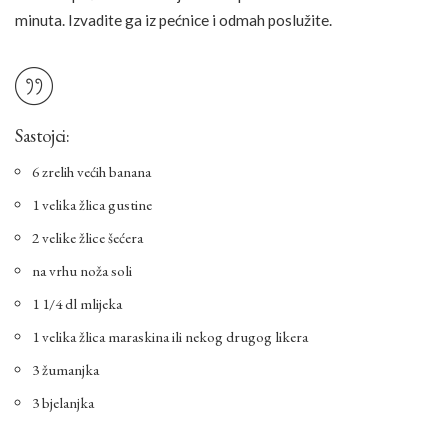
minuta. Izvadite ga iz pećnice i odmah poslužite.
Sastojci:
6 zrelih većih banana
1 velika žlica gustine
2 velike žlice šećera
na vrhu noža soli
1 1/4 dl mlijeka
1 velika žlica maraskina ili nekog drugog likera
3 žumanjka
3 bjelanjka