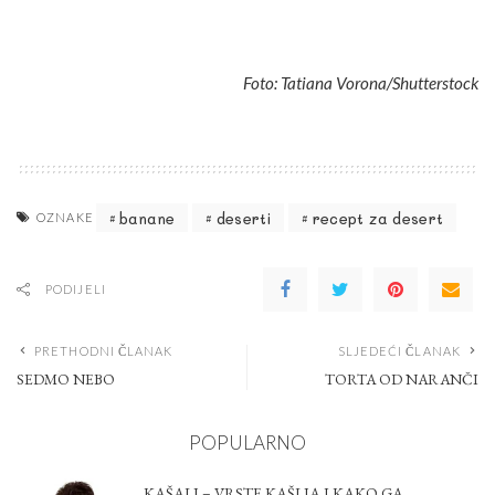
Foto: Tatiana Vorona/Shutterstock
banane
deserti
recept za desert
OZNAKE
PODIJELI
PRETHODNI ČLANAK
SLJEDEĆI ČLANAK
SEDMO NEBO
TORTA OD NARANČI
POPULARNO
KAŠALJ – VRSTE KAŠLJA I KAKO GA