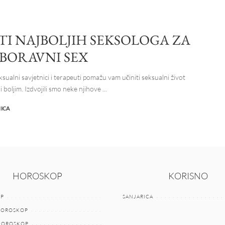
TI NAJBOLJIH SEKSOLOGA ZA
BORAVNI SEX
ksualni savjetnici i terapeuti pomažu vam učiniti seksualni život
 i boljim. Izdvojili smo neke njihove
...
NICA
HOROSKOP
KORISNO
P
SANJARICA
HOROSKOP
 HOROSKOP