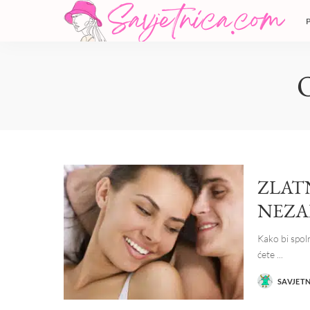
ZLATN
NEZA
Kako bi spol
ćete
...
SAVJET
POSTED
BY