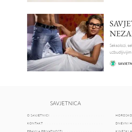
SAVJE
NEZA
Seksolozi, se
uzbudljivijim
SAVJET
POSTED
BY
SAVJETNICA
O SAVJETNICI
HOROSKO
KONTAKT
DNEVNI 
PRAVILA PRIVATNOSTI
KINESKI