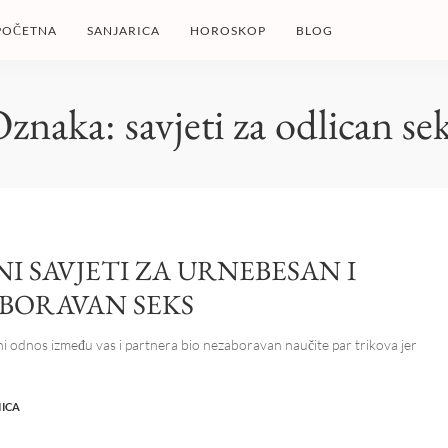
POČETNA
SANJARICA
HOROSKOP
BLOG
Oznaka:
savjeti za odlican se
I SAVJETI ZA URNEBESAN I
BORAVAN SEKS
ni odnos između vas i partnera bio nezaboravan naučite par trikova jer
NICA