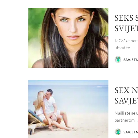
SEKS 
SVIJE
Iz Grčke nam
uhvatite
...
SAVJET
POSTED
BY
SEX N
SAVJE
Našli ste se
partnerom
..
SAVJET
POSTED
BY