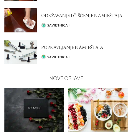
ODRŽAVANJE I ČIŠĆENJE NAMJEŠTAJA
SAVJETNICA
POSTED
BY
POPRAVLJANJE NAMJEŠTAJA
SAVJETNICA
POSTED
BY
NOVE OBJAVE