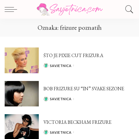
Oznaka:
frizure poznatih
ŠTO JE PIXIE CUT FRIZURA
SAVJETNICA
POSTED
BY
BOB FRIZURE SU “IN” SVAKE SEZONE
SAVJETNICA
POSTED
BY
VICTORIA BECKHAM FRIZURE
SAVJETNICA
POSTED
BY