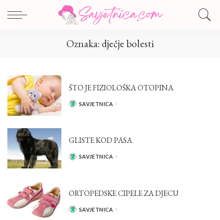
Oznaka:
dječje bolesti
ŠTO JE FIZIOLOŠKA OTOPINA
SAVJETNICA
POSTED
BY
GLISTE KOD PASA
SAVJETNICA
POSTED
BY
ORTOPEDSKE CIPELE ZA DJECU
SAVJETNICA
POSTED
BY