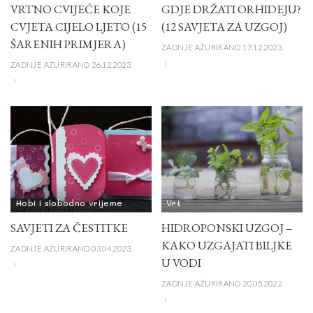
VRTNO CVIJEĆE KOJE
GDJE DRŽATI ORHIDEJU?
CVJETA CIJELO LJETO (15
(12 SAVJETA ZA UZGOJ)
ŠARENIH PRIMJERA)
ZADNJE AŽURIRANO 17.12.2023.
ZADNJE AŽURIRANO 26.12.2023.
Hobi i slobodno vrijeme
Vrt
SAVJETI ZA ČESTITKE
HIDROPONSKI UZGOJ –
KAKO UZGAJATI BILJKE
ZADNJE AŽURIRANO 03.04.2023.
U VODI
ZADNJE AŽURIRANO 20.05.2022.