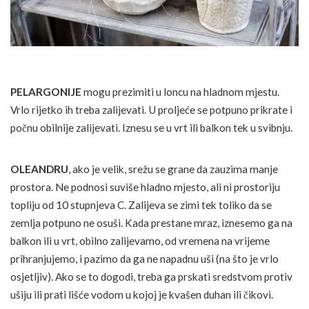
PELARGONIJE
mogu prezimiti u loncu na hladnom mjestu.
Vrlo rijetko ih treba zalijevati. U proljeće se potpuno prikrate i
počnu obilnije zalijevati. Iznesu se u vrt ili balkon tek u svibnju.
OLEANDRU
, ako je velik, srežu se grane da zauzima manje
prostora. Ne podnosi suviše hladno mjesto, ali ni prostoriju
topliju od 10 stupnjeva C. Zalijeva se zimi tek toliko da se
zemlja potpuno ne osuši. Kada prestane mraz, iznesemo ga na
balkon ili u vrt, obilno zalijevamo, od vremena na vrijeme
prihranjujemo, i pazimo da ga ne napadnu uši (na što je vrlo
osjetljiv). Ako se to dogodi, treba ga prskati sredstvom protiv
ušiju ili prati lišće vodom u kojoj je kvašen duhan ili čikovi.