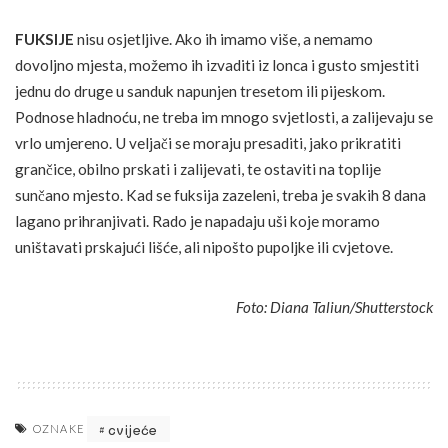
FUKSIJE
nisu osjetljive. Ako ih imamo više, a nemamo
dovoljno mjesta, možemo ih izvaditi iz lonca i gusto smjestiti
jednu do druge u sanduk napunjen tresetom ili pijeskom.
Podnose hladnoću, ne treba im mnogo svjetlosti, a zalijevaju se
vrlo umjereno. U veljači se moraju presaditi, jako prikratiti
grančice, obilno prskati i zalijevati, te ostaviti na toplije
sunčano mjesto. Kad se fuksija zazeleni, treba je svakih 8 dana
lagano prihranjivati. Rado je napadaju uši koje moramo
uništavati prskajući lišće, ali nipošto pupoljke ili cvjetove.
Foto: Diana Taliun/Shutterstock
cvijeće
OZNAKE