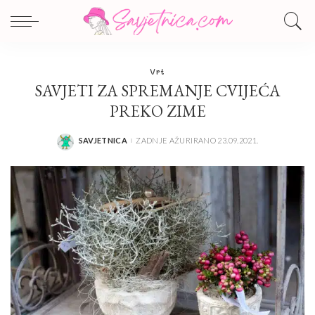
Vrt
SAVJETI ZA SPREMANJE CVIJEĆA
PREKO ZIME
SAVJETNICA
ZADNJE AŽURIRANO 23.09.2021.
POSTED
BY