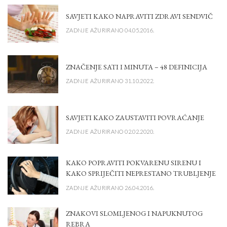
SAVJETI KAKO NAPRAVITI ZDRAVI SENDVIČ
ZADNJE AŽURIRANO 04.05.2016.
ZNAČENJE SATI I MINUTA – 48 DEFINICIJA
ZADNJE AŽURIRANO 31.10.2022.
SAVJETI KAKO ZAUSTAVITI POVRAĆANJE
ZADNJE AŽURIRANO 02.02.2020.
KAKO POPRAVITI POKVARENU SIRENU I
KAKO SPRIJEČITI NEPRESTANO TRUBLJENJE
ZADNJE AŽURIRANO 26.04.2016.
ZNAKOVI SLOMLJENOG I NAPUKNUTOG
REBRA