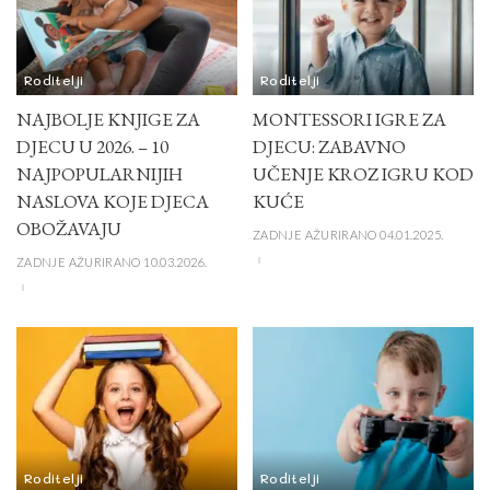
Roditelji
Roditelji
NAJBOLJE KNJIGE ZA
MONTESSORI IGRE ZA
DJECU U 2026. – 10
DJECU: ZABAVNO
NAJPOPULARNIJIH
UČENJE KROZ IGRU KOD
NASLOVA KOJE DJECA
KUĆE
OBOŽAVAJU
ZADNJE AŽURIRANO 04.01.2025.
ZADNJE AŽURIRANO 10.03.2026.
Roditelji
Roditelji