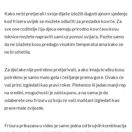
Kako ne bi pretjerali i svoje dijete izložili dugotrajnom sjedenju
kod frizera uvijek se možete odlučiti za preslatke kovrče. Za
sve one roditelje čija djeca nemaju prirodno kovrčavu kosu
loknice možete napraviti sami uz pomoć uvijača. Pazite samo
da ne izlažete kosu predugo visokim temperaturama kako se
ne bi oštetila.
Za dječake nije potrebno pretjerivati, a ako imaju kratku kosu
potrebno je samo malo gela i češljanje prema gore. Ovako će
vaš princ izgledati kao pravi roker. Pletenice ili jedan manji rep
na sredini, mogućnosti je zaista puno, a na vama je da
odaberete onu frizuru uz koju će vaši mališani izgledati kao
prave male zvijezde.
Frizura prikazana u videu je samo jedna od brojnih kombinacija