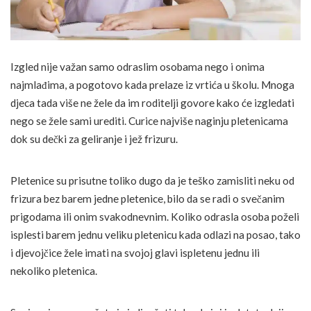
Izgled nije važan samo odraslim osobama nego i onima
najmlađima, a pogotovo kada prelaze iz vrtića u školu. Mnoga
djeca tada više ne žele da im roditelji govore kako će izgledati
nego se žele sami urediti. Curice najviše naginju pletenicama
dok su dečki za geliranje i jež frizuru.
Pletenice su prisutne toliko dugo da je teško zamisliti neku od
frizura bez barem jedne pletenice, bilo da se radi o svečanim
prigodama ili onim svakodnevnim. Koliko odrasla osoba poželi
isplesti barem jednu veliku pletenicu kada odlazi na posao, tako
i djevojčice žele imati na svojoj glavi ispletenu jednu ili
nekoliko pletenica.