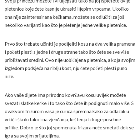
Svoju princezu možete i vi uljepšati tako da joj ispletete dvije
pletenice koje ćete kasnije ukrasiti lijepim vrpcama. Ukoliko
ona nije zainteresirana kečkama, možete se odlučiti za još
nekoliko varijanti kao što je pletenje jedne velike pletenice.
Prvo što trebate učiniti je podijeliti kosu na dva velika pramena
i početi plesti s jedne i druge strane tako što ćete se sve više
približavati sredini. Ovo nije uobičajena pletenica, a koja svojim
izgledom podsjeća na riblju kost, nju ćete početi plesti puno
niže.
Ako vaše dijete ima prirodno kovrčavu kosu uvijek možete
svezati slatke kečke i to tako što ćete ih podignuti malo više. S
ovakvom frizurom vaša je curica spremna kako za odlazak u
vrtić i školu tako i na vjenčanja, krštenja i druge posebne
prilike. Dobro je što joj spomenuta frizura neće smetati dok se
igra sa svojim prijateljima.