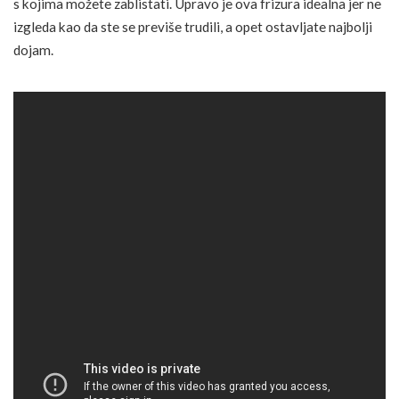
s kojima možete zablistati. Upravo je ova frizura idealna jer ne
izgleda kao da ste se previše trudili, a opet ostavljate najbolji
dojam.