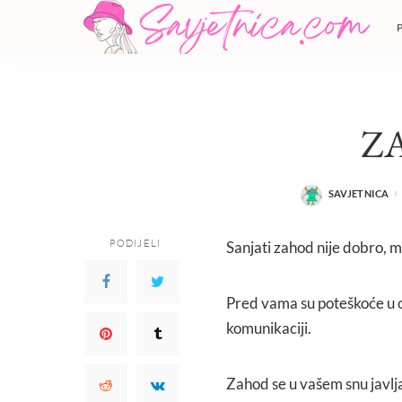
Z
SAVJETNICA
POSTED
BY
PODIJELI
Sanjati zahod nije dobro, mo
Pred vama su poteškoće u o
komunikaciji.
Zahod se u vašem snu javlja