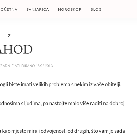
POČETNA
SANJARICA
HOROSKOP
BLOG
Z
AHOD
ZADNJE AŽURIRANO 13.02.2013.
gli biste imati velikih problema s nekim iz vaše obitelji.
dnosima s ljudima, pa nastojte malo više raditi na dobroj
 kao mjesto mira i odvojenosti od drugih, što vam je sada