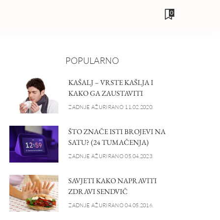
0
POPULARNO
KAŠALJ – VRSTE KAŠLJA I
KAKO GA ZAUSTAVITI
ZADNJE AŽURIRANO 11.02.2020.
ŠTO ZNAČE ISTI BROJEVI NA
SATU? (24 TUMAČENJA)
ZADNJE AŽURIRANO 05.04.2023.
SAVJETI KAKO NAPRAVITI
ZDRAVI SENDVIČ
ZADNJE AŽURIRANO 04.05.2016.