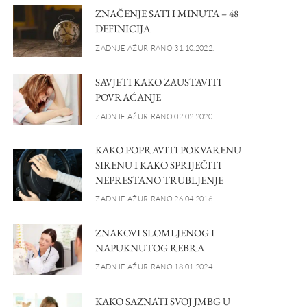
ZNAČENJE SATI I MINUTA – 48
DEFINICIJA
ZADNJE AŽURIRANO 31.10.2022.
SAVJETI KAKO ZAUSTAVITI
POVRAĆANJE
ZADNJE AŽURIRANO 02.02.2020.
KAKO POPRAVITI POKVARENU
SIRENU I KAKO SPRIJEČITI
NEPRESTANO TRUBLJENJE
ZADNJE AŽURIRANO 26.04.2016.
ZNAKOVI SLOMLJENOG I
NAPUKNUTOG REBRA
ZADNJE AŽURIRANO 18.01.2024.
KAKO SAZNATI SVOJ JMBG U