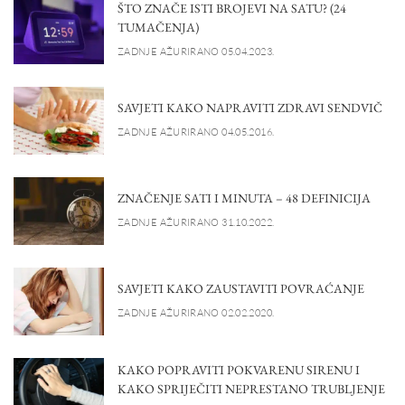
ŠTO ZNAČE ISTI BROJEVI NA SATU? (24
TUMAČENJA)
ZADNJE AŽURIRANO 05.04.2023.
SAVJETI KAKO NAPRAVITI ZDRAVI SENDVIČ
ZADNJE AŽURIRANO 04.05.2016.
ZNAČENJE SATI I MINUTA – 48 DEFINICIJA
ZADNJE AŽURIRANO 31.10.2022.
SAVJETI KAKO ZAUSTAVITI POVRAĆANJE
ZADNJE AŽURIRANO 02.02.2020.
KAKO POPRAVITI POKVARENU SIRENU I
KAKO SPRIJEČITI NEPRESTANO TRUBLJENJE