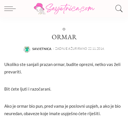
O
ORMAR
ZADNJE AŽURIRANO 22.11.2014.
SAVJETNICA
POSTED
BY
Ukoliko ste sanjali prazan ormar, budite oprezni, netko vas želi
prevariti.
Bit ćete ljuti i razočarani.
Ako je ormar bio pun, pred vama je poslovni uspjeh, a ako je bio
neuredan, obaveze koje imate uspješno ćete riješiti.