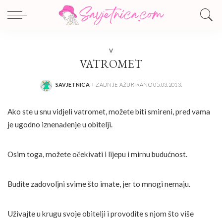
V
VATROMET
SAVJETNICA
ZADNJE AŽURIRANO 05.03.2013.
POSTED
BY
Ako ste u snu vidjeli vatromet, možete biti smireni, pred vama
je ugodno iznenađenje u obitelji.
Osim toga, možete očekivati i lijepu i mirnu budućnost.
Budite zadovoljni svime što imate, jer to mnogi nemaju.
Uživajte u krugu svoje obitelji i provodite s njom što više