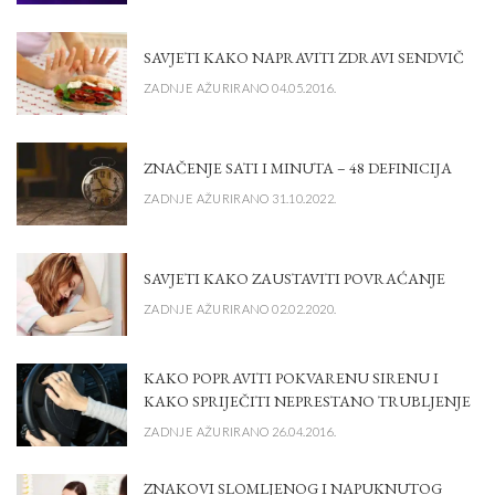
SAVJETI KAKO NAPRAVITI ZDRAVI SENDVIČ
ZADNJE AŽURIRANO 04.05.2016.
ZNAČENJE SATI I MINUTA – 48 DEFINICIJA
ZADNJE AŽURIRANO 31.10.2022.
SAVJETI KAKO ZAUSTAVITI POVRAĆANJE
ZADNJE AŽURIRANO 02.02.2020.
KAKO POPRAVITI POKVARENU SIRENU I
KAKO SPRIJEČITI NEPRESTANO TRUBLJENJE
ZADNJE AŽURIRANO 26.04.2016.
ZNAKOVI SLOMLJENOG I NAPUKNUTOG