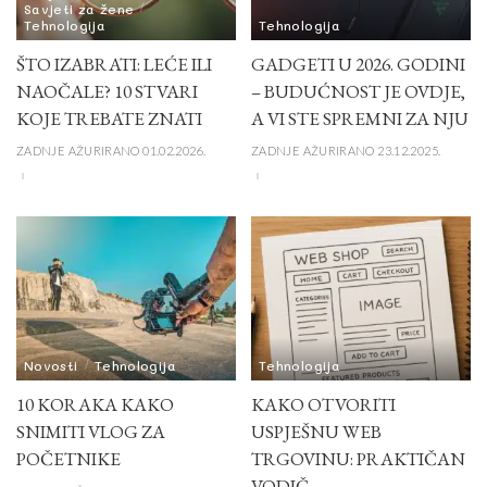
Savjeti za žene
Tehnologija
Tehnologija
ŠTO IZABRATI: LEĆE ILI
GADGETI U 2026. GODINI
NAOČALE? 10 STVARI
– BUDUĆNOST JE OVDJE,
KOJE TREBATE ZNATI
A VI STE SPREMNI ZA NJU
ZADNJE AŽURIRANO 01.02.2026.
ZADNJE AŽURIRANO 23.12.2025.
Novosti
Tehnologija
Tehnologija
10 KORAKA KAKO
KAKO OTVORITI
SNIMITI VLOG ZA
USPJEŠNU WEB
POČETNIKE
TRGOVINU: PRAKTIČAN
VODIČ