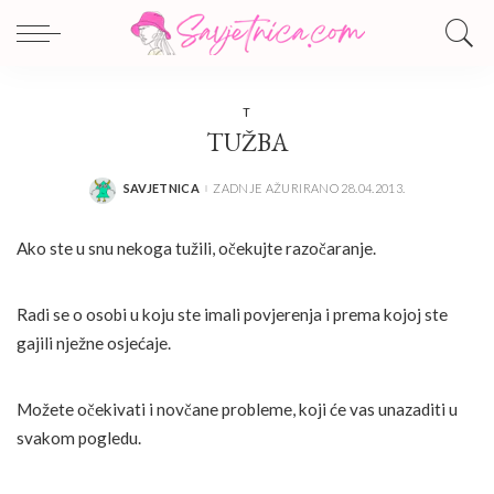
T
TUŽBA
SAVJETNICA
ZADNJE AŽURIRANO 28.04.2013.
POSTED
BY
Ako ste u snu nekoga tužili, očekujte razočaranje.
Radi se o osobi u koju ste imali povjerenja i prema kojoj ste
gajili nježne osjećaje.
Možete očekivati i novčane probleme, koji će vas unazaditi u
svakom pogledu.