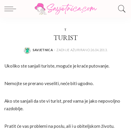
T
TURIST
SAVJETNICA
ZADNJE AŽURIRANO 26.04.2013.
POSTED
BY
Ukoliko ste sanjali turiste, moguće je kraće putovanje.
Nemojte se prerano veseliti, neće biti ugodno.
Ako ste sanjali da ste vi turist, pred vama je jako nepovoljno
razdoblje.
Pratit će vas problemi na poslu, ali i u obiteljskom životu.