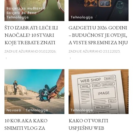
Savjeti za muškarce
Savjeti za žene
Tehnologija
Tehnologija
ŠTO IZABRATI: LEĆE ILI
GADGETI U 2026. GODINI
NAOČALE? 10 STVARI
– BUDUĆNOST JE OVDJE,
KOJE TREBATE ZNATI
A VI STE SPREMNI ZA NJU
ZADNJE AŽURIRANO 01.02.2026.
ZADNJE AŽURIRANO 23.12.2025.
Novosti
Tehnologija
Tehnologija
10 KORAKA KAKO
KAKO OTVORITI
SNIMITI VLOG ZA
USPJEŠNU WEB