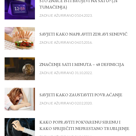
ŠTO ZNAČE ISTI BROJEVI NA SATU? (24
TUMAČENJA)
ZADNJE AŽURIRANO 05.04.2023.
SAVJETI KAKO NAPRAVITI ZDRAVI SENDVIČ
ZADNJE AŽURIRANO 04.05.2016.
ZNAČENJE SATI I MINUTA – 48 DEFINICIJA
ZADNJE AŽURIRANO 31.10.2022.
SAVJETI KAKO ZAUSTAVITI POVRAĆANJE
ZADNJE AŽURIRANO 02.02.2020.
KAKO POPRAVITI POKVARENU SIRENU I
KAKO SPRIJEČITI NEPRESTANO TRUBLJENJE