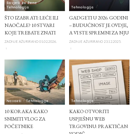
Savjeti za žene
Tehnologija
Tehnologija
ŠTO IZABRATI: LEĆE ILI
GADGETI U 2026. GODINI
NAOČALE? 10 STVARI
– BUDUĆNOST JE OVDJE,
KOJE TREBATE ZNATI
A VI STE SPREMNI ZA NJU
ZADNJE AŽURIRANO 01.02.2026.
ZADNJE AŽURIRANO 23.12.2025.
Novosti
Tehnologija
Tehnologija
10 KORAKA KAKO
KAKO OTVORITI
SNIMITI VLOG ZA
USPJEŠNU WEB
POČETNIKE
TRGOVINU: PRAKTIČAN
VODIČ