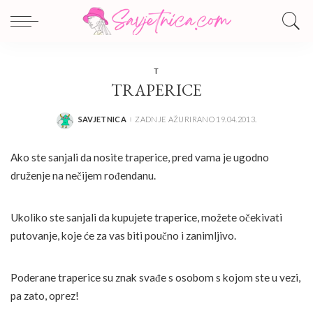
T
TRAPERICE
SAVJETNICA
ZADNJE AŽURIRANO 19.04.2013.
POSTED
BY
Ako ste sanjali da nosite traperice, pred vama je ugodno
druženje na nečijem rođendanu.
Ukoliko ste sanjali da kupujete traperice, možete očekivati
putovanje, koje će za vas biti poučno i zanimljivo.
Poderane traperice su znak svađe s osobom s kojom ste u vezi,
pa zato, oprez!