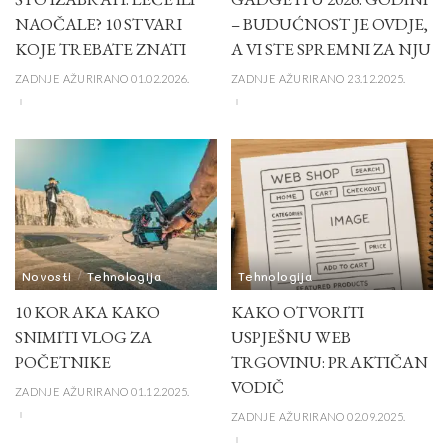
NAOČALE? 10 STVARI
– BUDUĆNOST JE OVDJE,
KOJE TREBATE ZNATI
A VI STE SPREMNI ZA NJU
ZADNJE AŽURIRANO 01.02.2026.
ZADNJE AŽURIRANO 23.12.2025.
Novosti
Tehnologija
Tehnologija
10 KORAKA KAKO
KAKO OTVORITI
SNIMITI VLOG ZA
USPJEŠNU WEB
POČETNIKE
TRGOVINU: PRAKTIČAN
VODIČ
ZADNJE AŽURIRANO 01.12.2025.
ZADNJE AŽURIRANO 02.09.2025.