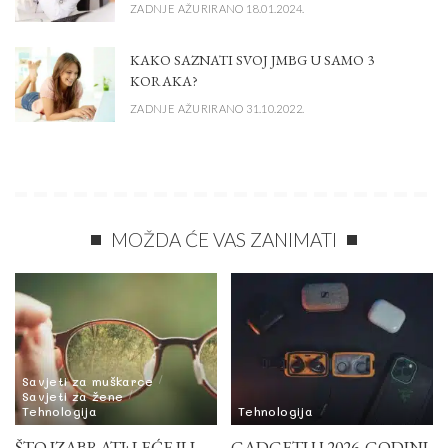
ZADNJE AŽURIRANO 18.01.2024.
KAKO SAZNATI SVOJ JMBG U SAMO 3
KORAKA?
ZADNJE AŽURIRANO 31.10.2022.
MOŽDA ĆE VAS ZANIMATI
Savjeti za muškarce
Savjeti za žene
Tehnologija
Tehnologija
ŠTO IZABRATI: LEĆE ILI
GADGETI U 2026. GODINI