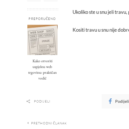
Ukoliko ste u snu jeli travu
PREPORUČENO
Kositi travu u snu nije dobr
Kako otvoriti
uspješnu web
trgovinu: praktičan
vodič
Podijel
PODIJELI
PRETHODNI ČLANAK