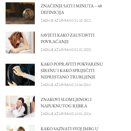
ZNAČENJE SATI I MINUTA – 48
DEFINICIJA
ZADNJE AŽURIRANO 31.10.2022.
SAVJETI KAKO ZAUSTAVITI
POVRAĆANJE
ZADNJE AŽURIRANO 02.02.2020.
KAKO POPRAVITI POKVARENU
SIRENU I KAKO SPRIJEČITI
NEPRESTANO TRUBLJENJE
ZADNJE AŽURIRANO 26.04.2016.
ZNAKOVI SLOMLJENOG I
NAPUKNUTOG REBRA
ZADNJE AŽURIRANO 18.01.2024.
KAKO SAZNATI SVOJ JMBG U