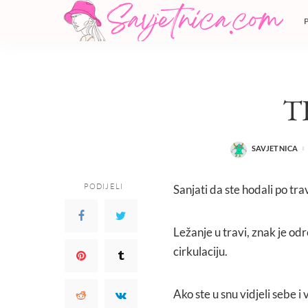
T
SAVJETNICA
POSTED
BY
PODIJELI
Sanjati da ste hodali po tra
Ležanje u travi, znak je od
cirkulaciju.
Ako ste u snu vidjeli sebe i