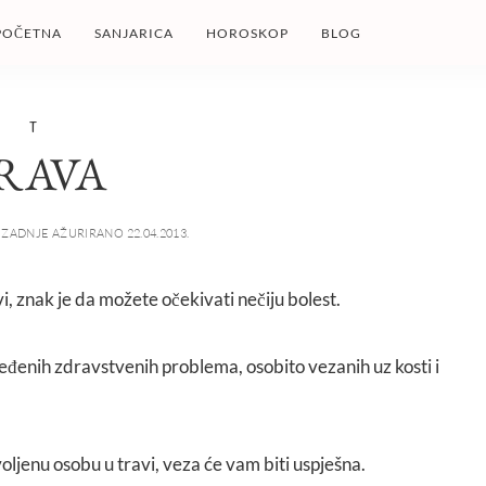
POČETNA
SANJARICA
HOROSKOP
BLOG
T
RAVA
ZADNJE AŽURIRANO 22.04.2013.
vi, znak je da možete očekivati nečiju bolest.
ređenih zdravstvenih problema, osobito vezanih uz kosti i
 voljenu osobu u travi, veza će vam biti uspješna.