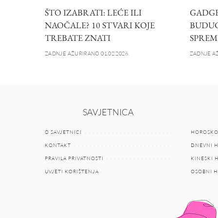
ŠTO IZABRATI: LEĆE ILI
GADGET
NAOČALE? 10 STVARI KOJE
BUDUĆN
TREBATE ZNATI
SPREM
ZADNJE AŽURIRANO 01.02.2026.
ZADNJE AŽ
SAVJETNICA
O SAVJETNICI
HOROSKO
KONTAKT
DNEVNI 
PRAVILA PRIVATNOSTI
KINESKI
UVJETI KORIŠTENJA
OSOBNI 