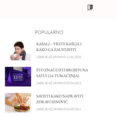
0
POPULARNO
KAŠALJ – VRSTE KAŠLJA I
KAKO GA ZAUSTAVITI
ZADNJE AŽURIRANO 11.02.2020.
ŠTO ZNAČE ISTI BROJEVI NA
SATU? (24 TUMAČENJA)
ZADNJE AŽURIRANO 05.04.2023.
SAVJETI KAKO NAPRAVITI
ZDRAVI SENDVIČ
ZADNJE AŽURIRANO 04.05.2016.