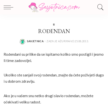
R
ROĐENDAN
SAVJETNICA
ZADNJE AŽURIRANO 25.08.2013.
POSTED
BY
Rođendani su prilike da se ispitamo koliko smo postigli i jesmo
li time zadovoljni.
Ukoliko ste sanjali svoj rođendan, znajte da ćete poživjeti dugo
i u dobrom zdravlju.
Ako je u vašem snu netko drugi slavio rođendan, možete
očekivati veliku radost.