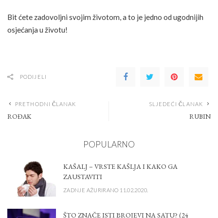
Bit ćete zadovoljni svojim životom, a to je jedno od ugodnijih
osjećanja u životu!
PODIJELI
PRETHODNI ČLANAK
SLJEDEĆI ČLANAK
ROĐAK
RUBIN
POPULARNO
KAŠALJ – VRSTE KAŠLJA I KAKO GA
ZAUSTAVITI
ZADNJE AŽURIRANO 11.02.2020.
ŠTO ZNAČE ISTI BROJEVI NA SATU? (24