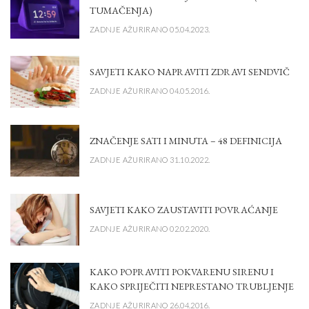
TUMAČENJA)
ZADNJE AŽURIRANO 05.04.2023.
SAVJETI KAKO NAPRAVITI ZDRAVI SENDVIČ
ZADNJE AŽURIRANO 04.05.2016.
ZNAČENJE SATI I MINUTA – 48 DEFINICIJA
ZADNJE AŽURIRANO 31.10.2022.
SAVJETI KAKO ZAUSTAVITI POVRAĆANJE
ZADNJE AŽURIRANO 02.02.2020.
KAKO POPRAVITI POKVARENU SIRENU I
KAKO SPRIJEČITI NEPRESTANO TRUBLJENJE
ZADNJE AŽURIRANO 26.04.2016.