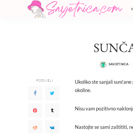
SUNČA
SAVJETNICA
POSTED
BY
PODIJELI
Ukoliko ste sanjali sunčane 
okoline.
Nisu vam pozitivno naklonje
Nastojte se sami zaštititi, 