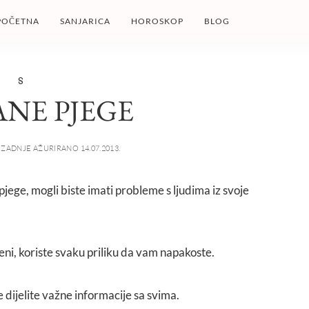
POČETNA
SANJARICA
HOROSKOP
BLOG
S
NE PJEGE
ZADNJE AŽURIRANO 14.07.2013.
pjege, mogli biste imati probleme s ljudima iz svoje
ni, koriste svaku priliku da vam napakoste.
ne dijelite važne informacije sa svima.