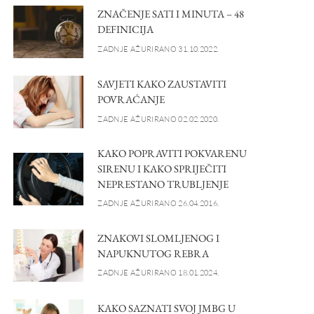
ZNAČENJE SATI I MINUTA – 48
DEFINICIJA
ZADNJE AŽURIRANO 31.10.2022.
SAVJETI KAKO ZAUSTAVITI
POVRAĆANJE
ZADNJE AŽURIRANO 02.02.2020.
KAKO POPRAVITI POKVARENU
SIRENU I KAKO SPRIJEČITI
NEPRESTANO TRUBLJENJE
ZADNJE AŽURIRANO 26.04.2016.
ZNAKOVI SLOMLJENOG I
NAPUKNUTOG REBRA
ZADNJE AŽURIRANO 18.01.2024.
KAKO SAZNATI SVOJ JMBG U