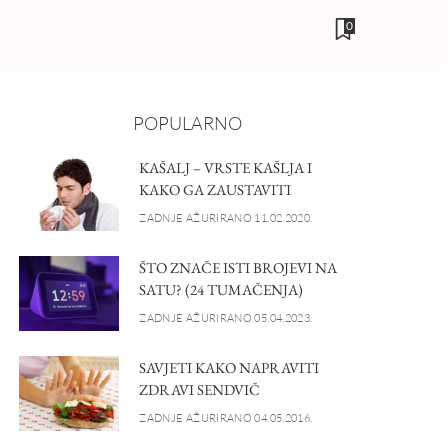
0
POPULARNO
KAŠALJ – VRSTE KAŠLJA I
KAKO GA ZAUSTAVITI
ZADNJE AŽURIRANO 11.02.2020.
ŠTO ZNAČE ISTI BROJEVI NA
SATU? (24 TUMAČENJA)
ZADNJE AŽURIRANO 05.04.2023.
SAVJETI KAKO NAPRAVITI
ZDRAVI SENDVIČ
ZADNJE AŽURIRANO 04.05.2016.