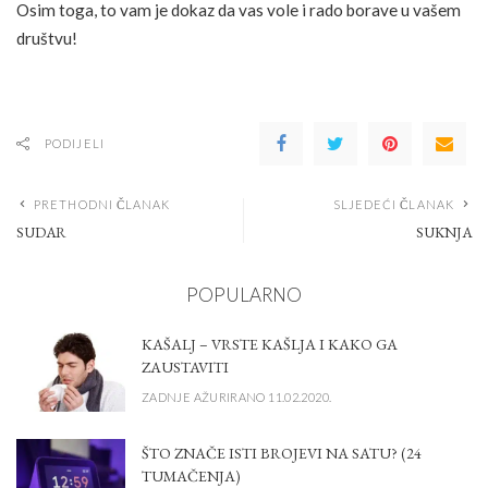
Osim toga, to vam je dokaz da vas vole i rado borave u vašem
društvu!
PODIJELI
PRETHODNI ČLANAK
SLJEDEĆI ČLANAK
SUDAR
SUKNJA
POPULARNO
KAŠALJ – VRSTE KAŠLJA I KAKO GA
ZAUSTAVITI
ZADNJE AŽURIRANO 11.02.2020.
ŠTO ZNAČE ISTI BROJEVI NA SATU? (24
TUMAČENJA)