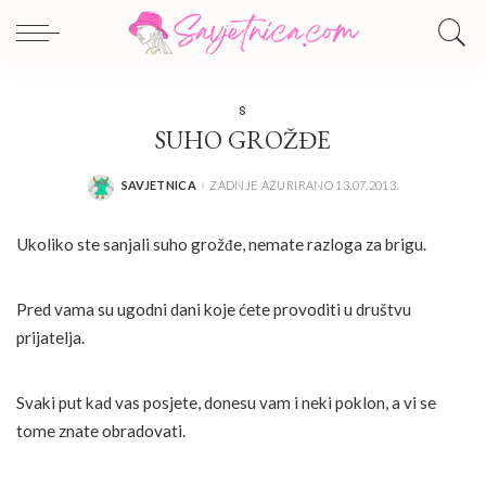
S
SUHO GROŽĐE
SAVJETNICA
ZADNJE AŽURIRANO 13.07.2013.
POSTED
BY
Ukoliko ste sanjali suho grožđe, nemate razloga za brigu.
Pred vama su ugodni dani koje ćete provoditi u društvu
prijatelja.
Svaki put kad vas posjete, donesu vam i neki poklon, a vi se
tome znate obradovati.