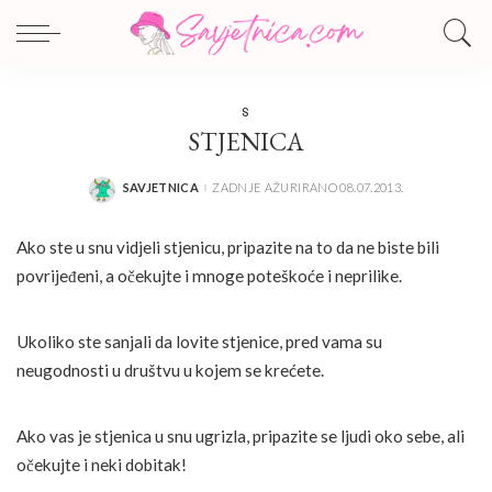
S
STJENICA
SAVJETNICA
ZADNJE AŽURIRANO 08.07.2013.
POSTED
BY
Ako ste u snu vidjeli stjenicu, pripazite na to da ne biste bili
povrijeđeni, a očekujte i mnoge poteškoće i neprilike.
Ukoliko ste sanjali da lovite stjenice, pred vama su
neugodnosti u društvu u kojem se krećete.
Ako vas je stjenica u snu ugrizla, pripazite se ljudi oko sebe, ali
očekujte i neki dobitak!