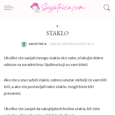
S
STAKLO
SAVJETNICA
ZADNJE AŽURIRANO 05.07.2013.
POSTED
BY
Ukoliko ste sanjali mnogo stakla oko sebe, očekujte dobre
odnose sa suradnicima i ljudima koji su vam bliski.
Ako ste u snu razbili staklo, odnosi unutar obitelji će vam biti
loši, a ako ste postavljali neko staklo, mogli biste biti
prevareni.
Ukoliko ste sanjali da sakupljate krhotine stakla, bit ćete