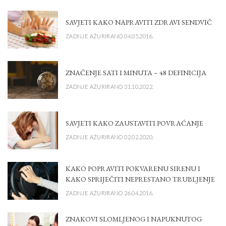
SAVJETI KAKO NAPRAVITI ZDRAVI SENDVIČ
ZADNJE AŽURIRANO 04.05.2016.
ZNAČENJE SATI I MINUTA – 48 DEFINICIJA
ZADNJE AŽURIRANO 31.10.2022.
SAVJETI KAKO ZAUSTAVITI POVRAĆANJE
ZADNJE AŽURIRANO 02.02.2020.
KAKO POPRAVITI POKVARENU SIRENU I
KAKO SPRIJEČITI NEPRESTANO TRUBLJENJE
ZADNJE AŽURIRANO 26.04.2016.
ZNAKOVI SLOMLJENOG I NAPUKNUTOG