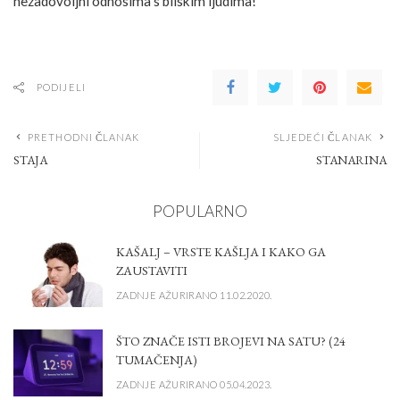
nezadovoljni odnosima s bliskim ljudima!
PODIJELI
PRETHODNI ČLANAK
SLJEDEĆI ČLANAK
STAJA
STANARINA
POPULARNO
KAŠALJ – VRSTE KAŠLJA I KAKO GA
ZAUSTAVITI
ZADNJE AŽURIRANO 11.02.2020.
ŠTO ZNAČE ISTI BROJEVI NA SATU? (24
TUMAČENJA)
ZADNJE AŽURIRANO 05.04.2023.