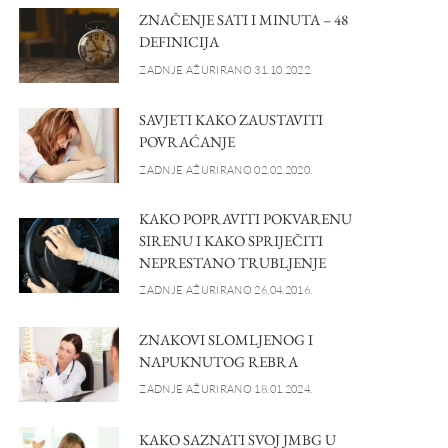
ZNAČENJE SATI I MINUTA – 48
DEFINICIJA
ZADNJE AŽURIRANO 31.10.2022.
SAVJETI KAKO ZAUSTAVITI
POVRAĆANJE
ZADNJE AŽURIRANO 02.02.2020.
KAKO POPRAVITI POKVARENU
SIRENU I KAKO SPRIJEČITI
NEPRESTANO TRUBLJENJE
ZADNJE AŽURIRANO 26.04.2016.
ZNAKOVI SLOMLJENOG I
NAPUKNUTOG REBRA
ZADNJE AŽURIRANO 18.01.2024.
KAKO SAZNATI SVOJ JMBG U