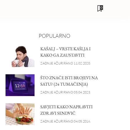
0
POPULARNO
KAŠALJ – VRSTE KAŠLJA I
KAKO GA ZAUSTAVITI
ZADNJE AŽURIRANO 11.02.2020.
ŠTO ZNAČE ISTI BROJEVI NA
SATU? (24 TUMAČENJA)
ZADNJE AŽURIRANO 05.04.2023.
SAVJETI KAKO NAPRAVITI
ZDRAVI SENDVIČ
ZADNJE AŽURIRANO 04.05.2016.