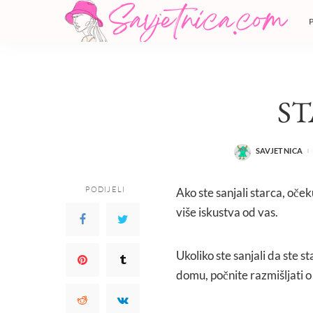
S
SAVJETNICA
POSTED
BY
PODIJELI
Ako ste sanjali starca, oček
više iskustva od vas.
Ukoliko ste sanjali da ste s
domu, počnite razmišljati o