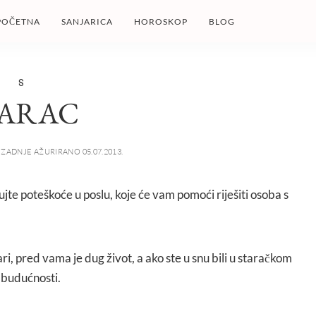
POČETNA
SANJARICA
HOROSKOP
BLOG
S
TARAC
ZADNJE AŽURIRANO 05.07.2013.
ujte poteškoće u poslu, koje će vam pomoći riješiti osoba s
tari, pred vama je dug život, a ako ste u snu bili u staračkom
 budućnosti.