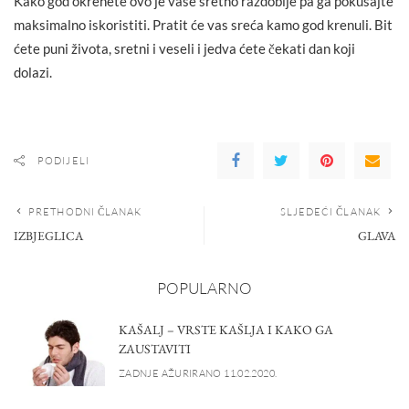
Kako god okrenete ovo je vaše sretno razdoblje pa ga pokušajte
maksimalno iskoristiti. Pratit će vas sreća kamo god krenuli. Bit
ćete puni života, sretni i veseli i jedva ćete čekati dan koji
dolazi.
PODIJELI
PRETHODNI ČLANAK
SLJEDEĆI ČLANAK
IZBJEGLICA
GLAVA
POPULARNO
KAŠALJ – VRSTE KAŠLJA I KAKO GA
ZAUSTAVITI
ZADNJE AŽURIRANO 11.02.2020.