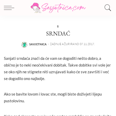
S
SRNDAĆ
ZADNJE AŽURIRANO 07.11.2017.
SAVJETNICA
POSTED
BY
Sanjati srndaća znači da će vam se dogoditi nešto dobro, a
obično je to neki neočekivani dobitak. Takve dobitke svi vole jer
se oko njih ne stignete niti uzrujavati kako će sve završiti i već
se dogodilo ono najbolje.
Ako se bavite lovom i lovac ste, mogli biste doživjeti lijepu
pustolovinu.