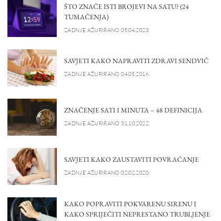
ŠTO ZNAČE ISTI BROJEVI NA SATU? (24
TUMAČENJA)
ZADNJE AŽURIRANO 05.04.2023.
SAVJETI KAKO NAPRAVITI ZDRAVI SENDVIČ
ZADNJE AŽURIRANO 04.05.2016.
ZNAČENJE SATI I MINUTA – 48 DEFINICIJA
ZADNJE AŽURIRANO 31.10.2022.
SAVJETI KAKO ZAUSTAVITI POVRAĆANJE
ZADNJE AŽURIRANO 02.02.2020.
KAKO POPRAVITI POKVARENU SIRENU I
KAKO SPRIJEČITI NEPRESTANO TRUBLJENJE