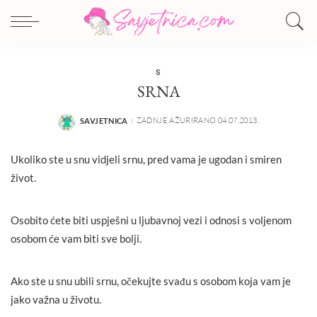
S
SRNA
ZADNJE AŽURIRANO 04.07.2013.
SAVJETNICA
POSTED
BY
Ukoliko ste u snu vidjeli srnu, pred vama je ugodan i smiren
život.
Osobito ćete biti uspješni u ljubavnoj vezi i odnosi s voljenom
osobom će vam biti sve bolji.
Ako ste u snu ubili srnu, očekujte svađu s osobom koja vam je
jako važna u životu.