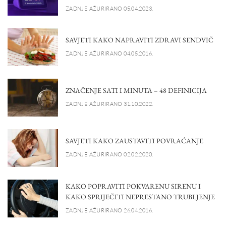
ZADNJE AŽURIRANO 05.04.2023.
SAVJETI KAKO NAPRAVITI ZDRAVI SENDVIČ
ZADNJE AŽURIRANO 04.05.2016.
ZNAČENJE SATI I MINUTA – 48 DEFINICIJA
ZADNJE AŽURIRANO 31.10.2022.
SAVJETI KAKO ZAUSTAVITI POVRAĆANJE
ZADNJE AŽURIRANO 02.02.2020.
KAKO POPRAVITI POKVARENU SIRENU I
KAKO SPRIJEČITI NEPRESTANO TRUBLJENJE
ZADNJE AŽURIRANO 26.04.2016.