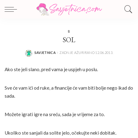
S
SOL
SAVJETNICA
ZADNJE AŽURIRANO 12.06.2013.
POSTED
BY
Ako ste jeli slano, pred vama je uspjeh u poslu.
Sve će vam ići od ruke, a financije će vam biti bolje nego ikad do
sada.
Možete igrati igre na sreću, sada je vrijeme za to.
Ukoliko ste sanjali da solite jelo, očekujte neki dobitak.