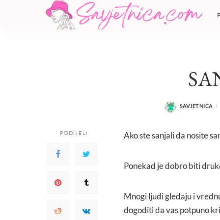
SA
SAVJETNICA
POSTED
BY
PODIJELI
Ako ste sanjali da nosite sa
Ponekad je dobro biti drukčij
Mnogi ljudi gledaju i vred
dogoditi da vas potpuno kri