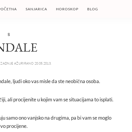
POČETNA
SANJARICA
HOROSKOP
BLOG
S
NDALE
ZADNJE AŽURIRANO 20.05.2013.
ndale, ljudi oko vas misle da ste neobična osoba.
i, ali procijenite u kojim vam se situacijama to isplati.
nuju samo ono vanjsko na drugima, pa bi vam se moglo
vo procijene.