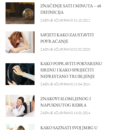
ZNAČENJE SATI I MINUTA – 48
DEFINICIJA
ZADNJE AŽURIRANO 31.10.2022.
SAVJETI KAKO ZAUSTAVITI
POVRAĆANJE
ZADNJE AŽURIRANO 02.02.2020.
KAKO POPRAVITI POKVARENU
SIRENU I KAKO SPRIJEČITI
NEPRESTANO TRUBLJENJE
ZADNJE AŽURIRANO 26.04.2016.
ZNAKOVI SLOMLJENOG I
NAPUKNUTOG REBRA
ZADNJE AŽURIRANO 18.01.2024.
KAKO SAZNATI SVOJ JMBG U