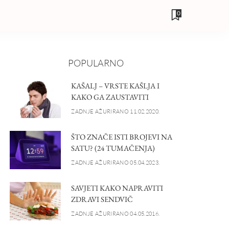
0
POPULARNO
KAŠALJ – VRSTE KAŠLJA I
KAKO GA ZAUSTAVITI
ZADNJE AŽURIRANO 11.02.2020.
ŠTO ZNAČE ISTI BROJEVI NA
SATU? (24 TUMAČENJA)
ZADNJE AŽURIRANO 05.04.2023.
SAVJETI KAKO NAPRAVITI
ZDRAVI SENDVIČ
ZADNJE AŽURIRANO 04.05.2016.