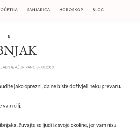
POČETNA
SANJARICA
HOROSKOP
BLOG
R
BNJAK
ZADNJE AŽURIRANO 09.08.2013.
 budite jako oprezni, da ne biste doživjeli neku prevaru.
e vam cilj.
ribnjaka, čuvajte se ljudi iz svoje okoline, jer vam nisu