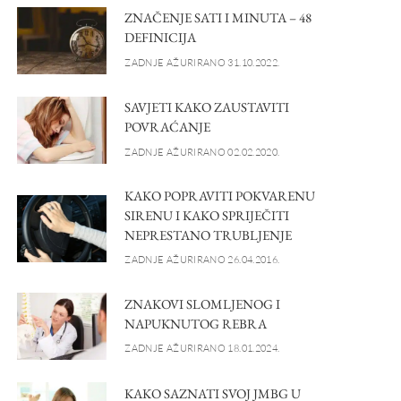
ZNAČENJE SATI I MINUTA – 48
DEFINICIJA
ZADNJE AŽURIRANO 31.10.2022.
SAVJETI KAKO ZAUSTAVITI
POVRAĆANJE
ZADNJE AŽURIRANO 02.02.2020.
KAKO POPRAVITI POKVARENU
SIRENU I KAKO SPRIJEČITI
NEPRESTANO TRUBLJENJE
ZADNJE AŽURIRANO 26.04.2016.
ZNAKOVI SLOMLJENOG I
NAPUKNUTOG REBRA
ZADNJE AŽURIRANO 18.01.2024.
KAKO SAZNATI SVOJ JMBG U