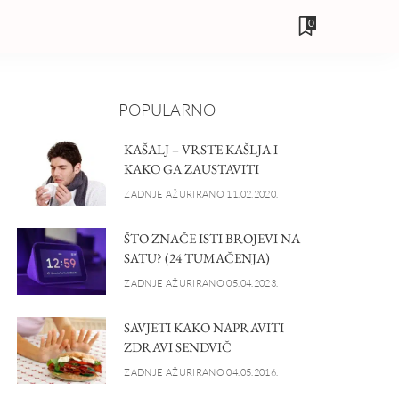
0
POPULARNO
KAŠALJ – VRSTE KAŠLJA I
KAKO GA ZAUSTAVITI
ZADNJE AŽURIRANO 11.02.2020.
ŠTO ZNAČE ISTI BROJEVI NA
SATU? (24 TUMAČENJA)
ZADNJE AŽURIRANO 05.04.2023.
SAVJETI KAKO NAPRAVITI
ZDRAVI SENDVIČ
ZADNJE AŽURIRANO 04.05.2016.