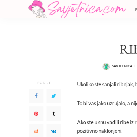
RI
SAVJETNICA
POSTED
BY
PODIJELI
Ukoliko ste sanjali ribnjak,
To bi vas jako uzrujalo, a nij
Ako ste u snu vadili ribe iz 
pozitivno naklonjeni.