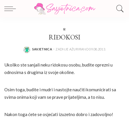
R
RIĐOKOSI
SAVJETNICA
ZADNJE AŽURIRANO 09.08.2013.
POSTED
BY
Ukoliko ste sanjali neku riđokosu osobu, budite oprezni u
odnosima s drugima iz svoje okoline.
Osim toga, budite i mudri i nastojte naučiti komunicirati sa
svima onima koji vam se prave prijateljima, a to nisu.
Nakon toga ćete se osjećati izuzetno dobro i zadovoljno!