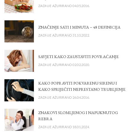
ZADNJE AŽURIRANO 04.05.2016.
ZNAČENJE SATI I MINUTA – 48 DEFINICIJA
ZADNJE AŽURIRANO 31.10.2022.
SAVJETI KAKO ZAUSTAVITI POVRAĆANJE
ZADNJE AŽURIRANO 02.02.2020.
KAKO POPRAVITI POKVARENU SIRENU I
KAKO SPRIJEČITI NEPRESTANO TRUBLJENJE
ZADNJE AŽURIRANO 26.04.2016.
ZNAKOVI SLOMLJENOG I NAPUKNUTOG
REBRA
ZADNJE AŽURIRANO 18.01.2024.