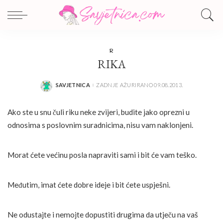
R
RIKA
SAVJETNICA
ZADNJE AŽURIRANO 09.08.2013.
POSTED
BY
Ako ste u snu čuli riku neke zvijeri, budite jako oprezni u
odnosima s poslovnim suradnicima, nisu vam naklonjeni.
Morat ćete većinu posla napraviti sami i bit će vam teško.
Međutim, imat ćete dobre ideje i bit ćete uspješni.
Ne odustajte i nemojte dopustiti drugima da utječu na vaš