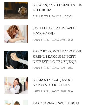
ZNAČENJE SATI I MINUTA – 48
DEFINICIJA
ZADNJE AŽURIRANO 31.10.2022.
SAVJETI KAKO ZAUSTAVITI
POVRAĆANJE
ZADNJE AŽURIRANO 02.02.2020.
KAKO POPRAVITI POKVARENU
SIRENU I KAKO SPRIJEČITI
NEPRESTANO TRUBLJENJE
ZADNJE AŽURIRANO 26.04.2016.
ZNAKOVI SLOMLJENOG I
NAPUKNUTOG REBRA
ZADNJE AŽURIRANO 18.01.2024.
KAKO SAZNATI SVOJ JMBG U