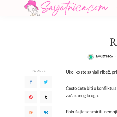
R
SAVJETNICA
POSTED
BY
PODIJELI
Ukoliko ste sanjali ribež, 
Često ćete biti u konfliktu 
začaranog kruga.
Pokušajte se smiriti, nemoj