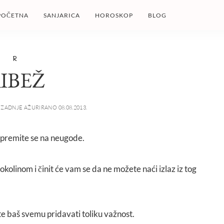
POČETNA
SANJARICA
HOROSKOP
BLOG
R
IBEŽ
ZADNJE AŽURIRANO 08.08.2013.
pripremite se na neugode.
s okolinom i činit će vam se da ne možete naći izlaz iz tog
te baš svemu pridavati toliku važnost.