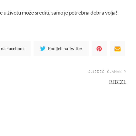
ve u životu može srediti, samo je potrebna dobra volja!
i na Facebook
Podijeli na Twitter
SLJEDEĆI ČLANAK
RIBIZL