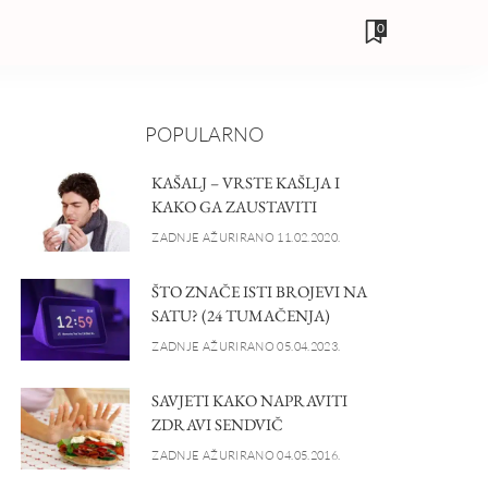
0
POPULARNO
KAŠALJ – VRSTE KAŠLJA I
KAKO GA ZAUSTAVITI
ZADNJE AŽURIRANO 11.02.2020.
ŠTO ZNAČE ISTI BROJEVI NA
SATU? (24 TUMAČENJA)
ZADNJE AŽURIRANO 05.04.2023.
SAVJETI KAKO NAPRAVITI
ZDRAVI SENDVIČ
ZADNJE AŽURIRANO 04.05.2016.