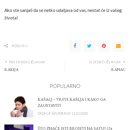
Ako ste sanjali da se netko udaljava od vas, nestat će iz vašeg
života!
PODIJELI
PRETHODNI ČLANAK
SLJEDEĆI ČLANAK
RAKIJA
RANAC
POPULARNO
KAŠALJ – VRSTE KAŠLJA I KAKO GA
ZAUSTAVITI
ZADNJE AŽURIRANO 11.02.2020.
ŠTO ZNAČE ISTI BROJEVI NA SATU? (24