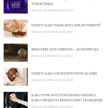
TUMAČENJA)
ZADNJE AŽURIRANO 05.04.2023.
SAVJETI KAKO NAPRAVITI ZDRAVI SENDVIČ
ZADNJE AŽURIRANO 04.05.2016.
ZNAČENJE SATI I MINUTA – 48 DEFINICIJA
ZADNJE AŽURIRANO 31.10.2022.
SAVJETI KAKO ZAUSTAVITI POVRAĆANJE
ZADNJE AŽURIRANO 02.02.2020.
KAKO POPRAVITI POKVARENU SIRENU I
KAKO SPRIJEČITI NEPRESTANO TRUBLJENJE
ZADNJE AŽURIRANO 26.04.2016.