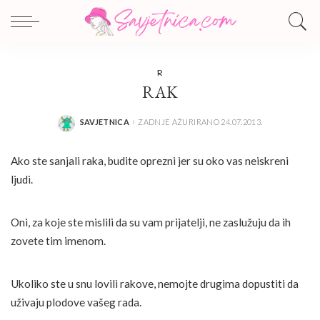
R
RAK
SAVJETNICA
ZADNJE AŽURIRANO 24.07.2013.
POSTED
BY
Ako ste sanjali raka, budite oprezni jer su oko vas neiskreni
ljudi.
Oni, za koje ste mislili da su vam prijatelji, ne zaslužuju da ih
zovete tim imenom.
Ukoliko ste u snu lovili rakove, nemojte drugima dopustiti da
uživaju plodove vašeg rada.