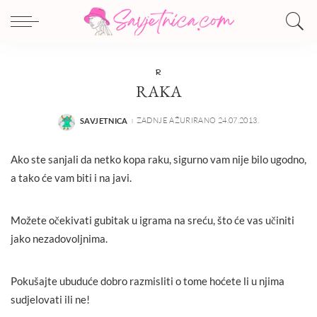
R
RAKA
ZADNJE AŽURIRANO 24.07.2013.
SAVJETNICA
POSTED
BY
Ako ste sanjali da netko kopa raku, sigurno vam nije bilo ugodno,
a tako će vam biti i na javi.
Možete očekivati gubitak u igrama na sreću, što će vas učiniti
jako nezadovoljnima.
Pokušajte ubuduće dobro razmisliti o tome hoćete li u njima
sudjelovati ili ne!