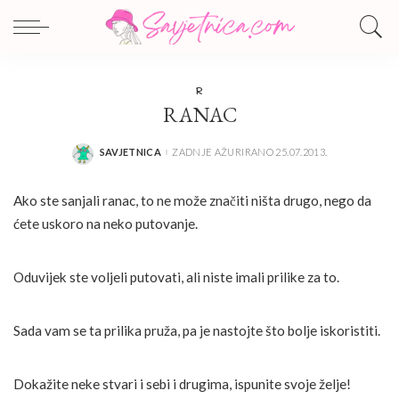
R
RANAC
SAVJETNICA
ZADNJE AŽURIRANO 25.07.2013.
POSTED
BY
Ako ste sanjali ranac, to ne može značiti ništa drugo, nego da
ćete uskoro na neko putovanje.
Oduvijek ste voljeli putovati, ali niste imali prilike za to.
Sada vam se ta prilika pruža, pa je nastojte što bolje iskoristiti.
Dokažite neke stvari i sebi i drugima, ispunite svoje želje!