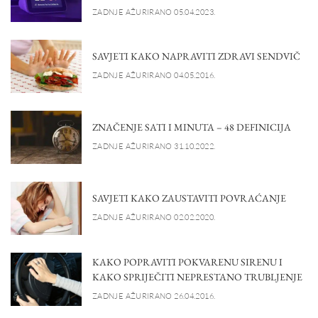
ZADNJE AŽURIRANO 05.04.2023.
SAVJETI KAKO NAPRAVITI ZDRAVI SENDVIČ
ZADNJE AŽURIRANO 04.05.2016.
ZNAČENJE SATI I MINUTA – 48 DEFINICIJA
ZADNJE AŽURIRANO 31.10.2022.
SAVJETI KAKO ZAUSTAVITI POVRAĆANJE
ZADNJE AŽURIRANO 02.02.2020.
KAKO POPRAVITI POKVARENU SIRENU I
KAKO SPRIJEČITI NEPRESTANO TRUBLJENJE
ZADNJE AŽURIRANO 26.04.2016.