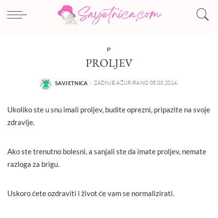
P
PROLJEV
ZADNJE AŽURIRANO 05.03.2014.
SAVJETNICA
POSTED
BY
Ukoliko ste u snu imali proljev, budite oprezni, pripazite na svoje
zdravlje.
Ako ste trenutno bolesni, a sanjali ste da imate proljev, nemate
razloga za brigu.
Uskoro ćete ozdraviti i život će vam se normalizirati.