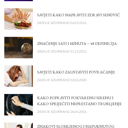
SAVJETI KAKO NAPRAVITI ZDRAVI SENDVIČ
ZADNJE AŽURIRANO 04.05.2016.
ZNAČENJE SATI I MINUTA – 48 DEFINICIJA
ZADNJE AŽURIRANO 31.10.2022.
SAVJETI KAKO ZAUSTAVITI POVRAĆANJE
ZADNJE AŽURIRANO 02.02.2020.
KAKO POPRAVITI POKVARENU SIRENU I
KAKO SPRIJEČITI NEPRESTANO TRUBLJENJE
ZADNJE AŽURIRANO 26.04.2016.
ZNAKOVI SLOMLJENOG I NAPUKNUTOG