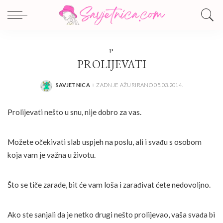
P
PROLIJEVATI
SAVJETNICA
ZADNJE AŽURIRANO 05.03.2014.
POSTED
BY
Prolijevati nešto u snu, nije dobro za vas.
Možete očekivati slab uspjeh na poslu, ali i svađu s osobom
koja vam je važna u životu.
Što se tiče zarade, bit će vam loša i zarađivat ćete nedovoljno.
Ako ste sanjali da je netko drugi nešto prolijevao, vaša svađa bi