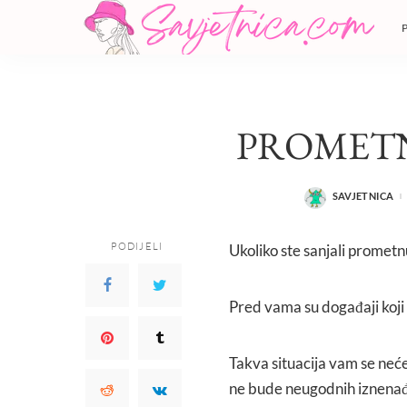
PROMET
SAVJETNICA
POSTED
BY
PODIJELI
Ukoliko ste sanjali prometn
Pred vama su događaji koji 
Takva situacija vam se neće 
ne bude neugodnih iznenađ