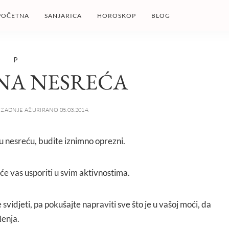
POČETNA
SANJARICA
HOROSKOP
BLOG
P
NA NESREĆA
ZADNJE AŽURIRANO 05.03.2014.
u nesreću, budite iznimno oprezni.
će vas usporiti u svim aktivnostima.
svidjeti, pa pokušajte napraviti sve što je u vašoj moći, da
enja.