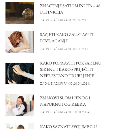
ZNAČENJE SATI I MINUTA – 48
DEFINICIJA
ZADNJE AŽURIRANO 31.10.2022.
SAVJETI KAKO ZAUSTAVITI
POVRAĆANJE
ZADNJE AŽURIRANO 02.02.2020.
KAKO POPRAVITI POKVARENU
SIRENU I KAKO SPRIJEČITI
NEPRESTANO TRUBLJENJE
ZADNJE AŽURIRANO 26.04.2016.
ZNAKOVI SLOMLJENOG I
NAPUKNUTOG REBRA
ZADNJE AŽURIRANO 18.01.2024.
KAKO SAZNATI SVOJ JMBG U