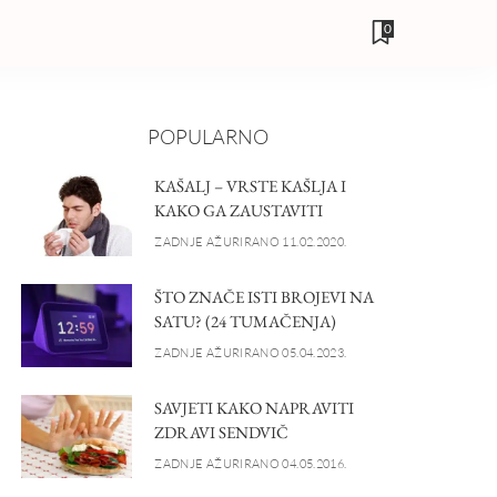
0
POPULARNO
KAŠALJ – VRSTE KAŠLJA I
KAKO GA ZAUSTAVITI
ZADNJE AŽURIRANO 11.02.2020.
ŠTO ZNAČE ISTI BROJEVI NA
SATU? (24 TUMAČENJA)
ZADNJE AŽURIRANO 05.04.2023.
SAVJETI KAKO NAPRAVITI
ZDRAVI SENDVIČ
ZADNJE AŽURIRANO 04.05.2016.