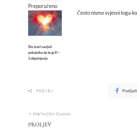
Preporučeno
Često nismo svjesni toga ko
Što znači sanjati
pokojnika da te grli? –
5 objašnjenja
Podijel
PODIJELI
PRETHODNI ČLANAK
PROLJEV