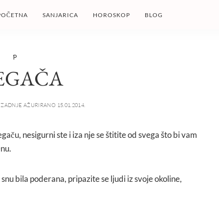
POČETNA
SANJARICA
HOROSKOP
BLOG
P
EGAČA
ZADNJE AŽURIRANO 15.01.2014.
gaču, nesigurni ste i iza nje se štitite od svega što bi vam
enu.
nu bila poderana, pripazite se ljudi iz svoje okoline,