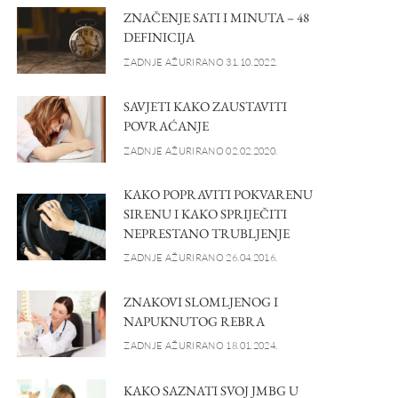
ZNAČENJE SATI I MINUTA – 48
DEFINICIJA
ZADNJE AŽURIRANO 31.10.2022.
SAVJETI KAKO ZAUSTAVITI
POVRAĆANJE
ZADNJE AŽURIRANO 02.02.2020.
KAKO POPRAVITI POKVARENU
SIRENU I KAKO SPRIJEČITI
NEPRESTANO TRUBLJENJE
ZADNJE AŽURIRANO 26.04.2016.
ZNAKOVI SLOMLJENOG I
NAPUKNUTOG REBRA
ZADNJE AŽURIRANO 18.01.2024.
KAKO SAZNATI SVOJ JMBG U