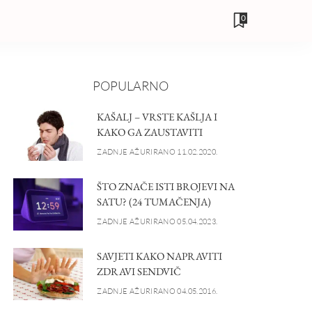
0
POPULARNO
KAŠALJ – VRSTE KAŠLJA I
KAKO GA ZAUSTAVITI
ZADNJE AŽURIRANO 11.02.2020.
ŠTO ZNAČE ISTI BROJEVI NA
SATU? (24 TUMAČENJA)
ZADNJE AŽURIRANO 05.04.2023.
SAVJETI KAKO NAPRAVITI
ZDRAVI SENDVIČ
ZADNJE AŽURIRANO 04.05.2016.