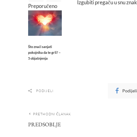
Izgubiti pregaču u snu znak
Preporučeno
Što znači sanjati
pokojnika da te grli? –
5 objašnjenja
Podijel
PODIJELI
PRETHODNI ČLANAK
PREDSOBLJE