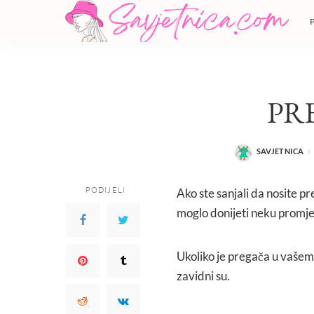
PR
SAVJETNICA
POSTED
BY
PODIJELI
Ako ste sanjali da nosite pre
moglo donijeti neku promj
Ukoliko je pregača u vašem s
zavidni su.