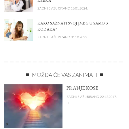
REBRA
ZADNJE AŽURIRANO 18.01.2024.
KAKO SAZNATI SVOJ JMBG U SAMO 3
KORAKA?
ZADNJE AŽURIRANO 31.10.2022.
MOŽDA ĆE VAS ZANIMATI
PRANJE KOSE
ZADNJE AŽURIRANO 22.12.2017.
P