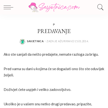
P
PREDAVANJE
SAVJETNICA
ZADNJE AŽURIRANO 15.01.2014.
POSTED
BY
Ako ste sanjali da nešto predajete, nemate razloga za brigu.
Pred vama su dani u kojima će se događati ono što ste oduvijek
željeli.
Doživjet ćete uspjeh i veliko zadovoljstvo.
Ukoliko je u vašem snu netko drugi predavao, pripazite,