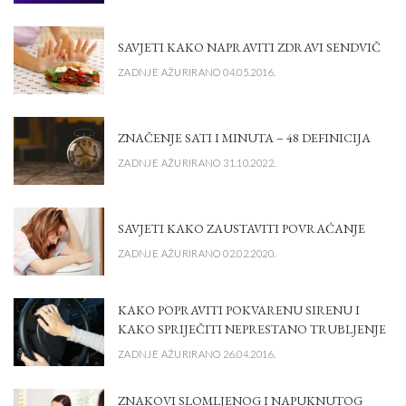
SAVJETI KAKO NAPRAVITI ZDRAVI SENDVIČ
ZADNJE AŽURIRANO 04.05.2016.
ZNAČENJE SATI I MINUTA – 48 DEFINICIJA
ZADNJE AŽURIRANO 31.10.2022.
SAVJETI KAKO ZAUSTAVITI POVRAĆANJE
ZADNJE AŽURIRANO 02.02.2020.
KAKO POPRAVITI POKVARENU SIRENU I
KAKO SPRIJEČITI NEPRESTANO TRUBLJENJE
ZADNJE AŽURIRANO 26.04.2016.
ZNAKOVI SLOMLJENOG I NAPUKNUTOG