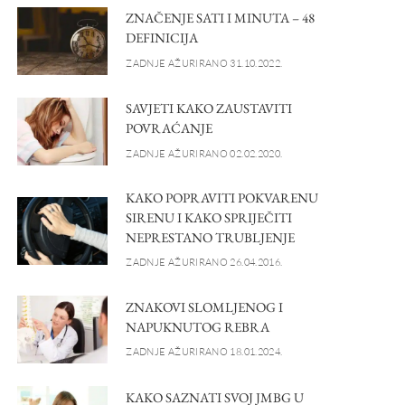
ZNAČENJE SATI I MINUTA – 48
DEFINICIJA
ZADNJE AŽURIRANO 31.10.2022.
SAVJETI KAKO ZAUSTAVITI
POVRAĆANJE
ZADNJE AŽURIRANO 02.02.2020.
KAKO POPRAVITI POKVARENU
SIRENU I KAKO SPRIJEČITI
NEPRESTANO TRUBLJENJE
ZADNJE AŽURIRANO 26.04.2016.
ZNAKOVI SLOMLJENOG I
NAPUKNUTOG REBRA
ZADNJE AŽURIRANO 18.01.2024.
KAKO SAZNATI SVOJ JMBG U