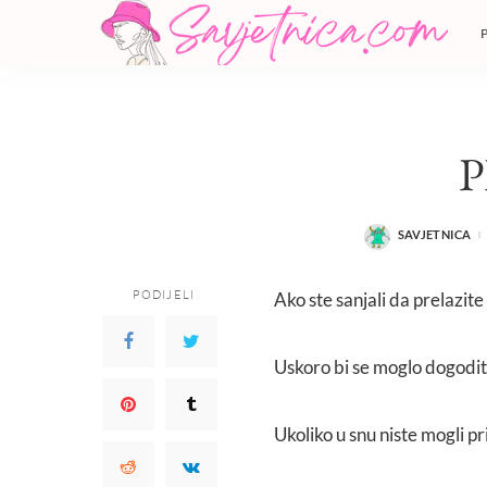
SAVJETNICA
POSTED
BY
PODIJELI
Ako ste sanjali da prelazite
Uskoro bi se moglo dogoditi
Ukoliko u snu niste mogli pr