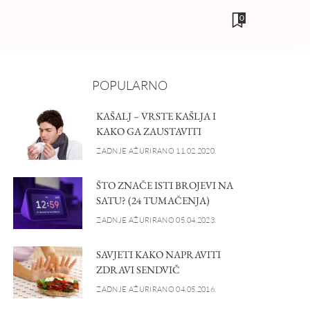
0
POPULARNO
KAŠALJ – VRSTE KAŠLJA I
KAKO GA ZAUSTAVITI
ZADNJE AŽURIRANO 11.02.2020.
ŠTO ZNAČE ISTI BROJEVI NA
SATU? (24 TUMAČENJA)
ZADNJE AŽURIRANO 05.04.2023.
SAVJETI KAKO NAPRAVITI
ZDRAVI SENDVIČ
ZADNJE AŽURIRANO 04.05.2016.