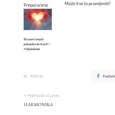
Može li se to promijeniti?
Preporučeno
Što znači sanjati
pokojnika da te grli? –
5 objašnjenja
Podijel
PODIJELI
PRETHODNI ČLANAK
HARMONIKA