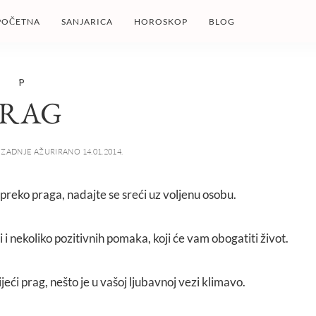
POČETNA
SANJARICA
HOROSKOP
BLOG
P
PRAG
ZADNJE AŽURIRANO 14.01.2014.
 preko praga, nadajte se sreći uz voljenu osobu.
 i nekoliko pozitivnih pomaka, koji će vam obogatiti život.
ijeći prag, nešto je u vašoj ljubavnoj vezi klimavo.